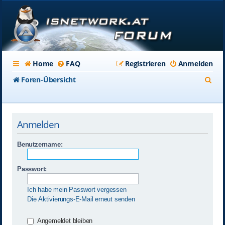
Home
FAQ
Registrieren
Anmelden
S
Foren-Übersicht
u
c
Anmelden
h
e
Benutzername:
Passwort:
Ich habe mein Passwort vergessen
Die Aktivierungs-E-Mail erneut senden
Angemeldet bleiben