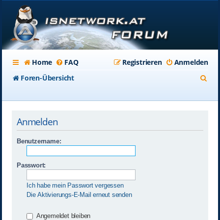
Home
FAQ
Registrieren
Anmelden
S
Foren-Übersicht
u
c
Anmelden
h
e
Benutzername:
Passwort:
Ich habe mein Passwort vergessen
Die Aktivierungs-E-Mail erneut senden
Angemeldet bleiben