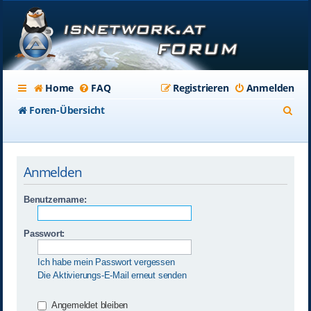
Home
FAQ
Registrieren
Anmelden
S
Foren-Übersicht
u
c
Anmelden
h
e
Benutzername:
Passwort:
Ich habe mein Passwort vergessen
Die Aktivierungs-E-Mail erneut senden
Angemeldet bleiben