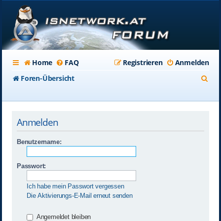
Home
FAQ
Registrieren
Anmelden
S
Foren-Übersicht
u
c
Anmelden
h
e
Benutzername:
Passwort:
Ich habe mein Passwort vergessen
Die Aktivierungs-E-Mail erneut senden
Angemeldet bleiben