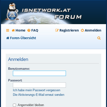
Home
FAQ
Registrieren
Anmelden
S
Foren-Übersicht
u
c
Anmelden
h
e
Benutzername:
Passwort:
Ich habe mein Passwort vergessen
Die Aktivierungs-E-Mail erneut senden
Angemeldet bleiben