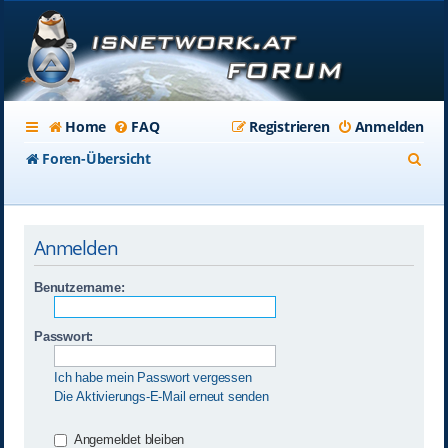
Home
FAQ
Registrieren
Anmelden
S
Foren-Übersicht
u
c
Anmelden
h
e
Benutzername:
Passwort:
Ich habe mein Passwort vergessen
Die Aktivierungs-E-Mail erneut senden
Angemeldet bleiben