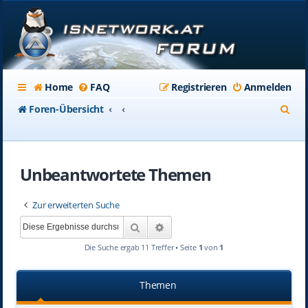
Home
FAQ
Registrieren
Anmelden
S
Foren-Übersicht
u
c
Unbeantwortete Themen
h
e
Zur erweiterten Suche
Suche
Erweiterte Suche
Die Suche ergab 11 Treffer • Seite
1
von
1
Themen