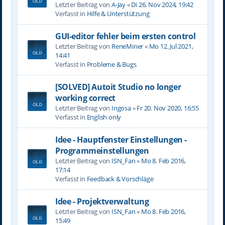
Letzter Beitrag von
A-Jay
«
Di 26. Nov 2024, 19:42
Verfasst in
Hilfe & Unterstützung
GUI-editor fehler beim ersten control
Letzter Beitrag von
ReneMiner
«
Mo 12. Jul 2021,
14:41
Verfasst in
Probleme & Bugs
[SOLVED] Autoit Studio no longer
working correct
Letzter Beitrag von
Ingosa
«
Fr 20. Nov 2020, 16:55
Verfasst in
English only
Idee - Hauptfenster Einstellungen -
Programmeinstellungen
Letzter Beitrag von
ISN_Fan
«
Mo 8. Feb 2016,
17:14
Verfasst in
Feedback & Vorschläge
Idee - Projektverwaltung
Letzter Beitrag von
ISN_Fan
«
Mo 8. Feb 2016,
15:49