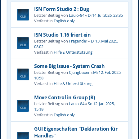
ISN Form Studio 2 : Bug
Letzter Beitrag von
Laulo-84
«
Di 14. Jul 2026, 23:35
Verfasst in
English only
ISN Studio 1.16 friert ein
Letzter Beitrag von
Fragender
«
Di 13. Mai 2025,
08:02
Verfasst in
Hilfe & Unterstützung
Some Big Issue - System Crash
Letzter Beitrag von
CJungbauer
«
Mi 12. Feb 2025,
10:58
Verfasst in
Hilfe & Unterstützung
Move Control in Group (R)
Letzter Beitrag von
Laulo-84
«
So 12. Jan 2025,
15:19
Verfasst in
English only
GUI Eigenschaften "Deklaration für
Handles"