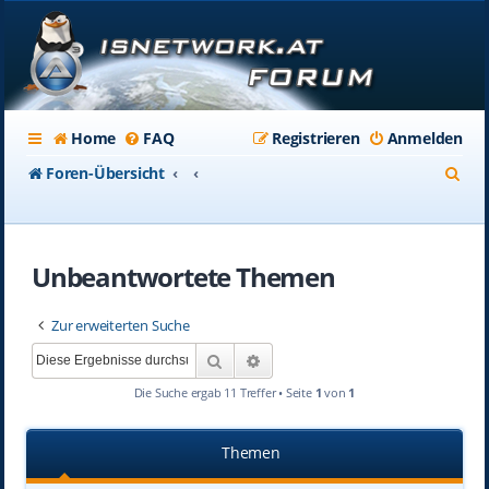
Home
FAQ
Registrieren
Anmelden
S
Foren-Übersicht
u
c
Unbeantwortete Themen
h
e
Zur erweiterten Suche
Suche
Erweiterte Suche
Die Suche ergab 11 Treffer • Seite
1
von
1
Themen