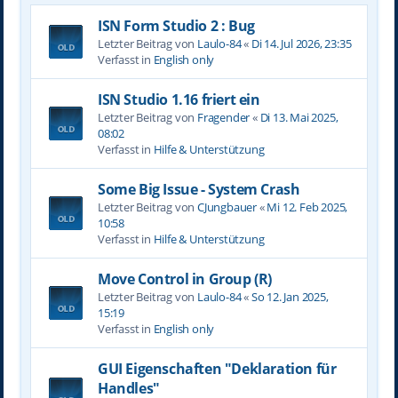
ISN Form Studio 2 : Bug
Letzter Beitrag von
Laulo-84
«
Di 14. Jul 2026, 23:35
Verfasst in
English only
ISN Studio 1.16 friert ein
Letzter Beitrag von
Fragender
«
Di 13. Mai 2025,
08:02
Verfasst in
Hilfe & Unterstützung
Some Big Issue - System Crash
Letzter Beitrag von
CJungbauer
«
Mi 12. Feb 2025,
10:58
Verfasst in
Hilfe & Unterstützung
Move Control in Group (R)
Letzter Beitrag von
Laulo-84
«
So 12. Jan 2025,
15:19
Verfasst in
English only
GUI Eigenschaften "Deklaration für
Handles"