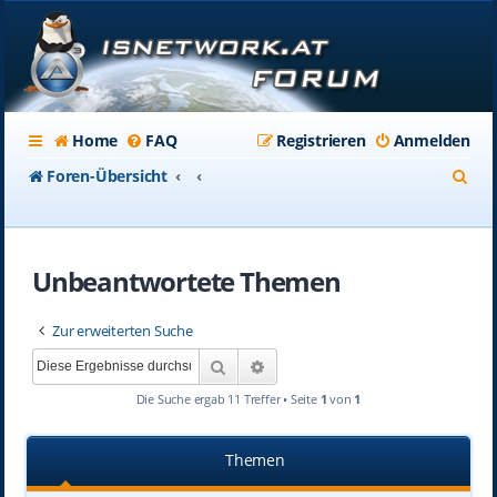
Home
FAQ
Registrieren
Anmelden
S
Foren-Übersicht
u
c
Unbeantwortete Themen
h
e
Zur erweiterten Suche
Suche
Erweiterte Suche
Die Suche ergab 11 Treffer • Seite
1
von
1
Themen