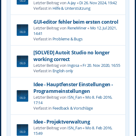
Letzter Beitrag von
A-Jay
«
Di 26. Nov 2024, 19:42
Verfasst in
Hilfe & Unterstützung
GUI-editor fehler beim ersten control
Letzter Beitrag von
ReneMiner
«
Mo 12. Jul 2021,
14:41
Verfasst in
Probleme & Bugs
[SOLVED] Autoit Studio no longer
working correct
Letzter Beitrag von
Ingosa
«
Fr 20. Nov 2020, 16:55
Verfasst in
English only
Idee - Hauptfenster Einstellungen -
Programmeinstellungen
Letzter Beitrag von
ISN_Fan
«
Mo 8. Feb 2016,
17:14
Verfasst in
Feedback & Vorschläge
Idee - Projektverwaltung
Letzter Beitrag von
ISN_Fan
«
Mo 8. Feb 2016,
15:49