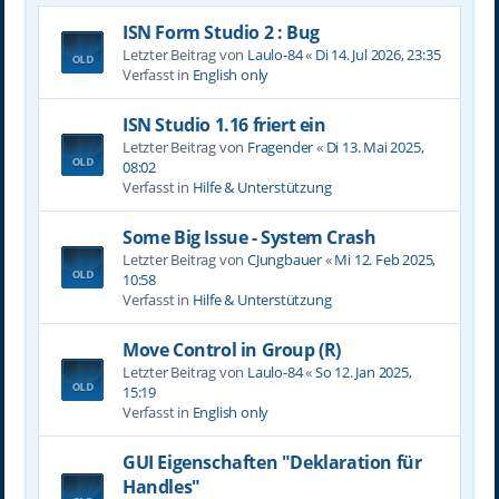
ISN Form Studio 2 : Bug
Letzter Beitrag von
Laulo-84
«
Di 14. Jul 2026, 23:35
Verfasst in
English only
ISN Studio 1.16 friert ein
Letzter Beitrag von
Fragender
«
Di 13. Mai 2025,
08:02
Verfasst in
Hilfe & Unterstützung
Some Big Issue - System Crash
Letzter Beitrag von
CJungbauer
«
Mi 12. Feb 2025,
10:58
Verfasst in
Hilfe & Unterstützung
Move Control in Group (R)
Letzter Beitrag von
Laulo-84
«
So 12. Jan 2025,
15:19
Verfasst in
English only
GUI Eigenschaften "Deklaration für
Handles"