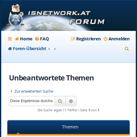
Home
FAQ
Registrieren
Anmelden
S
Foren-Übersicht
u
c
Unbeantwortete Themen
h
e
Zur erweiterten Suche
Suche
Erweiterte Suche
Die Suche ergab 11 Treffer • Seite
1
von
1
Themen