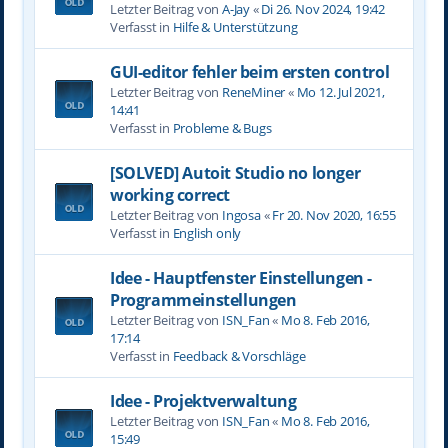
Letzter Beitrag von
A-Jay
«
Di 26. Nov 2024, 19:42
Verfasst in
Hilfe & Unterstützung
GUI-editor fehler beim ersten control
Letzter Beitrag von
ReneMiner
«
Mo 12. Jul 2021,
14:41
Verfasst in
Probleme & Bugs
[SOLVED] Autoit Studio no longer
working correct
Letzter Beitrag von
Ingosa
«
Fr 20. Nov 2020, 16:55
Verfasst in
English only
Idee - Hauptfenster Einstellungen -
Programmeinstellungen
Letzter Beitrag von
ISN_Fan
«
Mo 8. Feb 2016,
17:14
Verfasst in
Feedback & Vorschläge
Idee - Projektverwaltung
Letzter Beitrag von
ISN_Fan
«
Mo 8. Feb 2016,
15:49