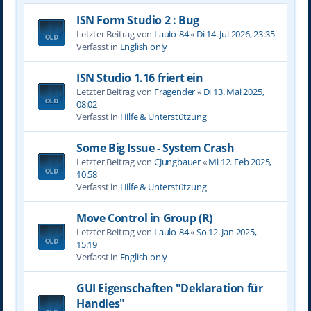
ISN Form Studio 2 : Bug
Letzter Beitrag von
Laulo-84
«
Di 14. Jul 2026, 23:35
Verfasst in
English only
ISN Studio 1.16 friert ein
Letzter Beitrag von
Fragender
«
Di 13. Mai 2025,
08:02
Verfasst in
Hilfe & Unterstützung
Some Big Issue - System Crash
Letzter Beitrag von
CJungbauer
«
Mi 12. Feb 2025,
10:58
Verfasst in
Hilfe & Unterstützung
Move Control in Group (R)
Letzter Beitrag von
Laulo-84
«
So 12. Jan 2025,
15:19
Verfasst in
English only
GUI Eigenschaften "Deklaration für
Handles"