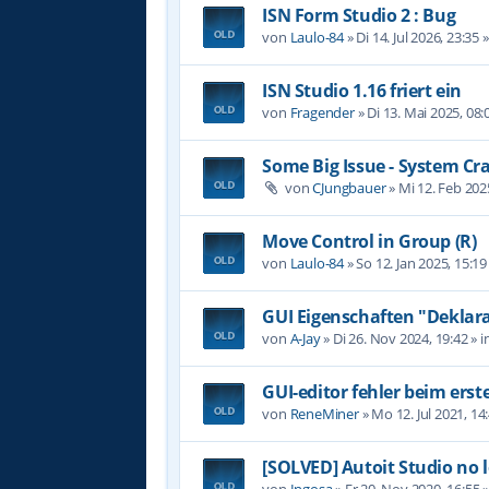
ISN Form Studio 2 : Bug
von
Laulo-84
»
Di 14. Jul 2026, 23:35
»
ISN Studio 1.16 friert ein
von
Fragender
»
Di 13. Mai 2025, 08:
Some Big Issue - System Cr
von
CJungbauer
»
Mi 12. Feb 202
Move Control in Group (R)
von
Laulo-84
»
So 12. Jan 2025, 15:19
GUI Eigenschaften "Deklara
von
A-Jay
»
Di 26. Nov 2024, 19:42
» i
GUI-editor fehler beim erst
von
ReneMiner
»
Mo 12. Jul 2021, 14
[SOLVED] Autoit Studio no 
von
Ingosa
»
Fr 20. Nov 2020, 16:55
»