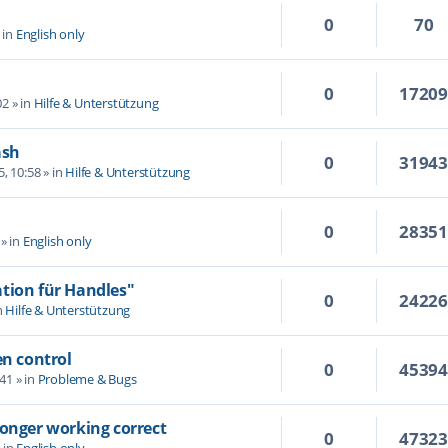
0
70
 in
English only
0
1720
02
» in
Hilfe & Unterstützung
ash
0
3194
5, 10:58
» in
Hilfe & Unterstützung
0
2835
» in
English only
tion für Handles"
0
2422
n
Hilfe & Unterstützung
en control
0
4539
:41
» in
Probleme & Bugs
longer working correct
0
4732
 in
English only