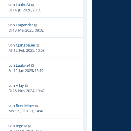
von
Laulo-84
Di 14. Jul 2026, 23:35
von
Fragender
9
Di 13. Mai 2025, 08:02
von
CJungbauer
3
Mi 12. Feb 2025, 10:58
von
Laulo-84
1
So 12. Jan 2025, 15:19
von
A-Jay
6
Di 26. Nov 2024, 19:42
von
ReneMiner
4
Mo 12. Jul 2021, 14:41
von
Ingosa
3
Fr 20. Nov 2020, 16:55