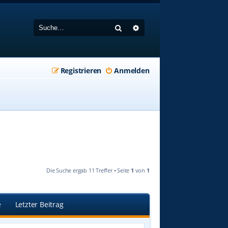
Suche
Erweiterte Suche
Registrieren
Anmelden
Die Suche ergab 11 Treffer • Seite
1
von
1
e
Letzter Beitrag