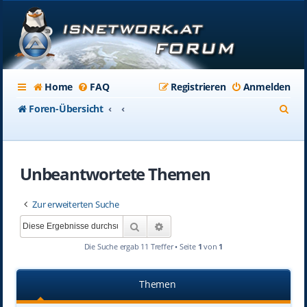
Home
FAQ
Registrieren
Anmelden
S
Foren-Übersicht
u
c
Unbeantwortete Themen
h
e
Zur erweiterten Suche
Suche
Erweiterte Suche
Die Suche ergab 11 Treffer • Seite
1
von
1
Themen