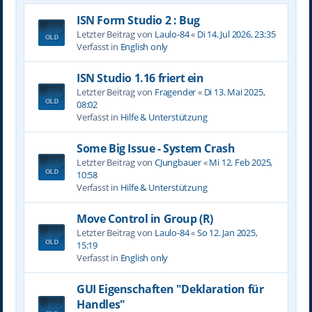
ISN Form Studio 2 : Bug
Letzter Beitrag von
Laulo-84
«
Di 14. Jul 2026, 23:35
Verfasst in
English only
ISN Studio 1.16 friert ein
Letzter Beitrag von
Fragender
«
Di 13. Mai 2025,
08:02
Verfasst in
Hilfe & Unterstützung
Some Big Issue - System Crash
Letzter Beitrag von
CJungbauer
«
Mi 12. Feb 2025,
10:58
Verfasst in
Hilfe & Unterstützung
Move Control in Group (R)
Letzter Beitrag von
Laulo-84
«
So 12. Jan 2025,
15:19
Verfasst in
English only
GUI Eigenschaften "Deklaration für
Handles"