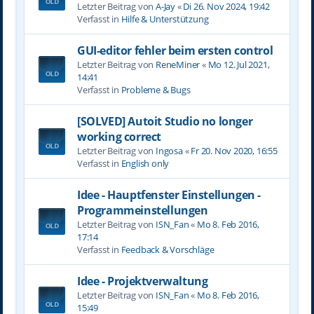
Letzter Beitrag von
A-Jay
«
Di 26. Nov 2024, 19:42
Verfasst in
Hilfe & Unterstützung
GUI-editor fehler beim ersten control
Letzter Beitrag von
ReneMiner
«
Mo 12. Jul 2021,
14:41
Verfasst in
Probleme & Bugs
[SOLVED] Autoit Studio no longer
working correct
Letzter Beitrag von
Ingosa
«
Fr 20. Nov 2020, 16:55
Verfasst in
English only
Idee - Hauptfenster Einstellungen -
Programmeinstellungen
Letzter Beitrag von
ISN_Fan
«
Mo 8. Feb 2016,
17:14
Verfasst in
Feedback & Vorschläge
Idee - Projektverwaltung
Letzter Beitrag von
ISN_Fan
«
Mo 8. Feb 2016,
15:49