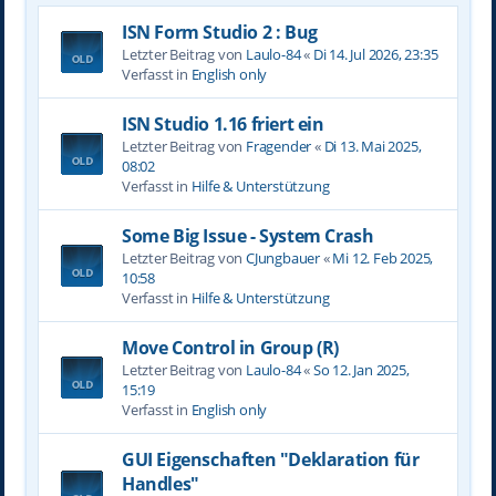
ISN Form Studio 2 : Bug
Letzter Beitrag von
Laulo-84
«
Di 14. Jul 2026, 23:35
Verfasst in
English only
ISN Studio 1.16 friert ein
Letzter Beitrag von
Fragender
«
Di 13. Mai 2025,
08:02
Verfasst in
Hilfe & Unterstützung
Some Big Issue - System Crash
Letzter Beitrag von
CJungbauer
«
Mi 12. Feb 2025,
10:58
Verfasst in
Hilfe & Unterstützung
Move Control in Group (R)
Letzter Beitrag von
Laulo-84
«
So 12. Jan 2025,
15:19
Verfasst in
English only
GUI Eigenschaften "Deklaration für
Handles"