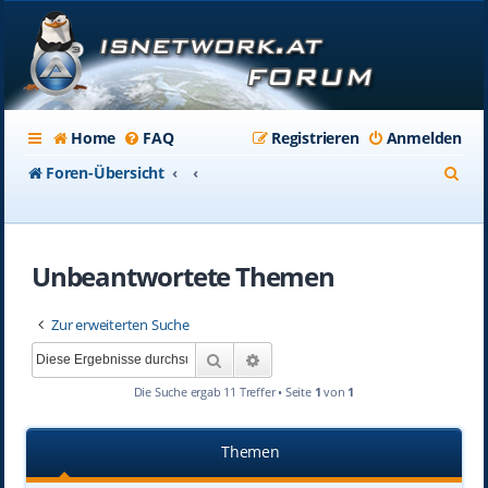
Home
FAQ
Registrieren
Anmelden
S
Foren-Übersicht
u
c
Unbeantwortete Themen
h
e
Zur erweiterten Suche
Suche
Erweiterte Suche
Die Suche ergab 11 Treffer • Seite
1
von
1
Themen