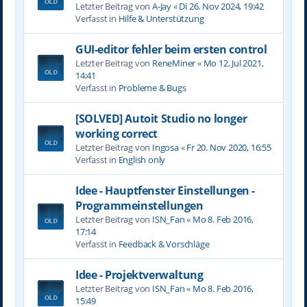
Letzter Beitrag von
A-Jay
«
Di 26. Nov 2024, 19:42
Verfasst in
Hilfe & Unterstützung
GUI-editor fehler beim ersten control
Letzter Beitrag von
ReneMiner
«
Mo 12. Jul 2021,
14:41
Verfasst in
Probleme & Bugs
[SOLVED] Autoit Studio no longer
working correct
Letzter Beitrag von
Ingosa
«
Fr 20. Nov 2020, 16:55
Verfasst in
English only
Idee - Hauptfenster Einstellungen -
Programmeinstellungen
Letzter Beitrag von
ISN_Fan
«
Mo 8. Feb 2016,
17:14
Verfasst in
Feedback & Vorschläge
Idee - Projektverwaltung
Letzter Beitrag von
ISN_Fan
«
Mo 8. Feb 2016,
15:49