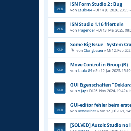
ISN Form Studio 2 : Bug
von
Laulo-84
»
Di 14. Jul 2026, 23:35
»
ISN Studio 1.16 friert ein
von
Fragender
»
Di 13. Mai 2025, 08:
Some Big Issue - System Cr
von
CJungbauer
»
Mi 12. Feb 202
Move Control in Group (R)
von
Laulo-84
»
So 12. Jan 2025, 15:19
GUI Eigenschaften "Deklara
von
A-Jay
»
Di 26. Nov 2024, 19:42
» i
GUI-editor fehler beim erst
von
ReneMiner
»
Mo 12. Jul 2021, 14
[SOLVED] Autoit Studio no 
von
Ingosa
»
Fr 20. Nov 2020, 16:55
»