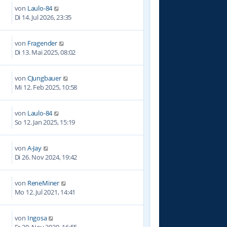
von
Laulo-84
Di 14. Jul 2026, 23:35
von
Fragender
6
Di 13. Mai 2025, 08:02
von
CJungbauer
9
Mi 12. Feb 2025, 10:58
von
Laulo-84
0
So 12. Jan 2025, 15:19
von
A-Jay
0
Di 26. Nov 2024, 19:42
von
ReneMiner
7
Mo 12. Jul 2021, 14:41
von
Ingosa
1
Fr 20. Nov 2020, 16:55