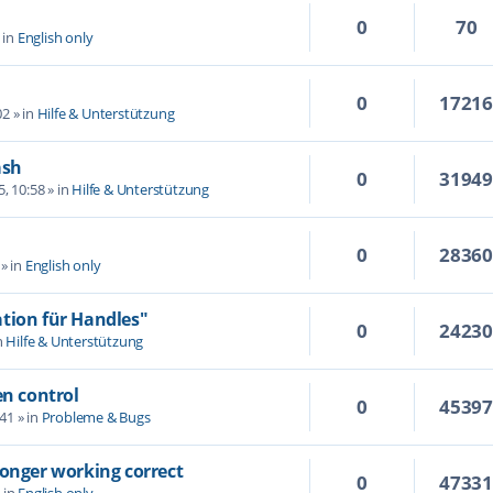
0
70
 in
English only
0
1721
02
» in
Hilfe & Unterstützung
ash
0
3194
5, 10:58
» in
Hilfe & Unterstützung
0
2836
» in
English only
tion für Handles"
0
2423
n
Hilfe & Unterstützung
en control
0
4539
:41
» in
Probleme & Bugs
longer working correct
0
4733
 in
English only