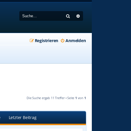
Suche
Erweiterte Suche
Registrieren
Anmelden
Die Suche ergab 11 Treffer • Seite
1
von
1
e
Letzter Beitrag