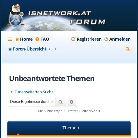
Home
FAQ
Registrieren
Anmelden
S
Foren-Übersicht
u
c
Unbeantwortete Themen
h
e
Zur erweiterten Suche
Suche
Erweiterte Suche
Die Suche ergab 11 Treffer • Seite
1
von
1
Themen