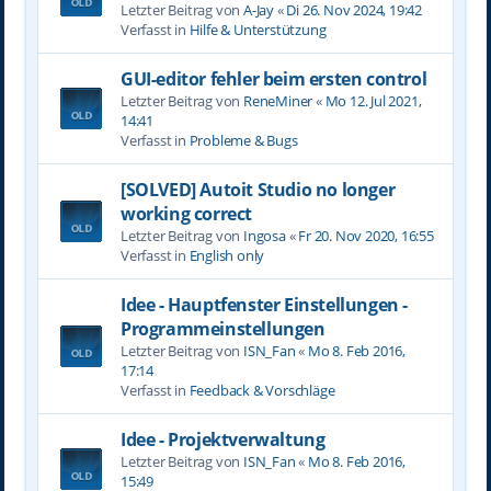
Letzter Beitrag von
A-Jay
«
Di 26. Nov 2024, 19:42
Verfasst in
Hilfe & Unterstützung
GUI-editor fehler beim ersten control
Letzter Beitrag von
ReneMiner
«
Mo 12. Jul 2021,
14:41
Verfasst in
Probleme & Bugs
[SOLVED] Autoit Studio no longer
working correct
Letzter Beitrag von
Ingosa
«
Fr 20. Nov 2020, 16:55
Verfasst in
English only
Idee - Hauptfenster Einstellungen -
Programmeinstellungen
Letzter Beitrag von
ISN_Fan
«
Mo 8. Feb 2016,
17:14
Verfasst in
Feedback & Vorschläge
Idee - Projektverwaltung
Letzter Beitrag von
ISN_Fan
«
Mo 8. Feb 2016,
15:49