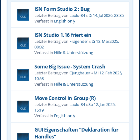
ISN Form Studio 2 : Bug
Letzter Beitrag von
Laulo-84
«
Di 14. Jul 2026, 23:35
Verfasst in
English only
ISN Studio 1.16 friert ein
Letzter Beitrag von
Fragender
«
Di 13. Mai 2025,
08:02
Verfasst in
Hilfe & Unterstützung
Some Big Issue - System Crash
Letzter Beitrag von
CJungbauer
«
Mi 12. Feb 2025,
10:58
Verfasst in
Hilfe & Unterstützung
Move Control in Group (R)
Letzter Beitrag von
Laulo-84
«
So 12. Jan 2025,
15:19
Verfasst in
English only
GUI Eigenschaften "Deklaration für
Handles"