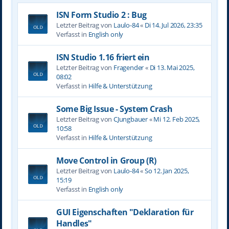
ISN Form Studio 2 : Bug
Letzter Beitrag von
Laulo-84
«
Di 14. Jul 2026, 23:35
Verfasst in
English only
ISN Studio 1.16 friert ein
Letzter Beitrag von
Fragender
«
Di 13. Mai 2025,
08:02
Verfasst in
Hilfe & Unterstützung
Some Big Issue - System Crash
Letzter Beitrag von
CJungbauer
«
Mi 12. Feb 2025,
10:58
Verfasst in
Hilfe & Unterstützung
Move Control in Group (R)
Letzter Beitrag von
Laulo-84
«
So 12. Jan 2025,
15:19
Verfasst in
English only
GUI Eigenschaften "Deklaration für
Handles"