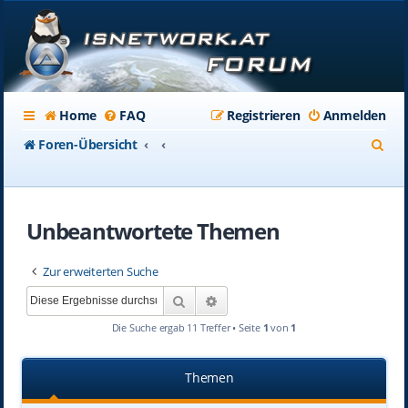
Home
FAQ
Registrieren
Anmelden
S
Foren-Übersicht
u
c
Unbeantwortete Themen
h
e
Zur erweiterten Suche
Suche
Erweiterte Suche
Die Suche ergab 11 Treffer • Seite
1
von
1
Themen