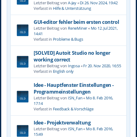
Letzter Beitrag von
A-Jay
«
Di 26. Nov 2024, 19:42
Verfasst in
Hilfe & Unterstützung
GUI-editor fehler beim ersten control
Letzter Beitrag von
ReneMiner
«
Mo 12. Jul 2021,
14:41
Verfasst in
Probleme & Bugs
[SOLVED] Autoit Studio no longer
working correct
Letzter Beitrag von
Ingosa
«
Fr 20. Nov 2020, 16:55
Verfasst in
English only
Idee - Hauptfenster Einstellungen -
Programmeinstellungen
Letzter Beitrag von
ISN_Fan
«
Mo 8. Feb 2016,
17:14
Verfasst in
Feedback & Vorschläge
Idee - Projektverwaltung
Letzter Beitrag von
ISN_Fan
«
Mo 8. Feb 2016,
15:49