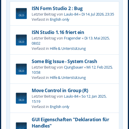
ISN Form Studio 2 : Bug
Letzter Beitrag von
Laulo-84
«
Di 14. Jul 2026, 23:35
Verfasst in
English only
ISN Studio 1.16 friert ein
Letzter Beitrag von
Fragender
«
Di 13. Mai 2025,
08:02
Verfasst in
Hilfe & Unterstützung
Some Big Issue - System Crash
Letzter Beitrag von
CJungbauer
«
Mi 12. Feb 2025,
10:58
Verfasst in
Hilfe & Unterstützung
Move Control in Group (R)
Letzter Beitrag von
Laulo-84
«
So 12. Jan 2025,
15:19
Verfasst in
English only
GUI Eigenschaften "Deklaration für
Handles"