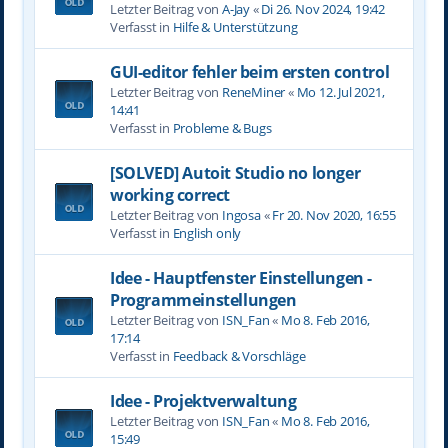
Letzter Beitrag von
A-Jay
«
Di 26. Nov 2024, 19:42
Verfasst in
Hilfe & Unterstützung
GUI-editor fehler beim ersten control
Letzter Beitrag von
ReneMiner
«
Mo 12. Jul 2021,
14:41
Verfasst in
Probleme & Bugs
[SOLVED] Autoit Studio no longer
working correct
Letzter Beitrag von
Ingosa
«
Fr 20. Nov 2020, 16:55
Verfasst in
English only
Idee - Hauptfenster Einstellungen -
Programmeinstellungen
Letzter Beitrag von
ISN_Fan
«
Mo 8. Feb 2016,
17:14
Verfasst in
Feedback & Vorschläge
Idee - Projektverwaltung
Letzter Beitrag von
ISN_Fan
«
Mo 8. Feb 2016,
15:49