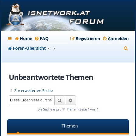
Home
FAQ
Registrieren
Anmelden
S
Foren-Übersicht
u
c
Unbeantwortete Themen
h
e
Zur erweiterten Suche
Suche
Erweiterte Suche
Die Suche ergab 11 Treffer • Seite
1
von
1
Themen