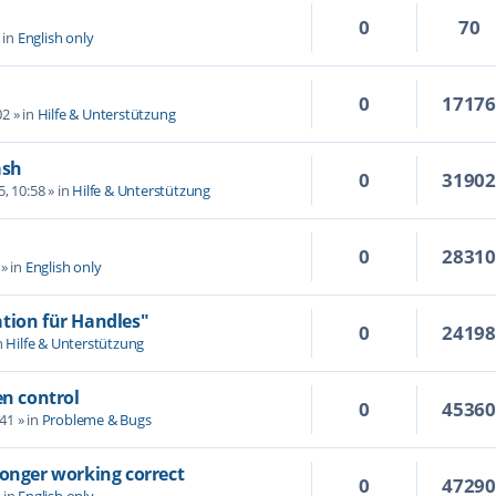
0
70
 in
English only
0
1717
02
» in
Hilfe & Unterstützung
ash
0
3190
5, 10:58
» in
Hilfe & Unterstützung
0
2831
» in
English only
tion für Handles"
0
2419
n
Hilfe & Unterstützung
en control
0
4536
:41
» in
Probleme & Bugs
longer working correct
0
4729
 in
English only