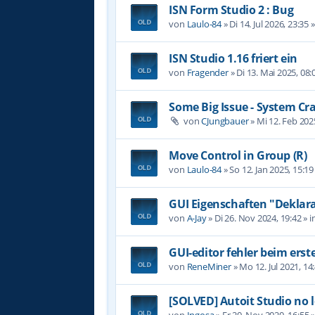
ISN Form Studio 2 : Bug
von
Laulo-84
»
Di 14. Jul 2026, 23:35
»
ISN Studio 1.16 friert ein
von
Fragender
»
Di 13. Mai 2025, 08:
Some Big Issue - System Cr
von
CJungbauer
»
Mi 12. Feb 202
Move Control in Group (R)
von
Laulo-84
»
So 12. Jan 2025, 15:19
GUI Eigenschaften "Deklara
von
A-Jay
»
Di 26. Nov 2024, 19:42
» i
GUI-editor fehler beim erst
von
ReneMiner
»
Mo 12. Jul 2021, 14
[SOLVED] Autoit Studio no 
von
Ingosa
»
Fr 20. Nov 2020, 16:55
»