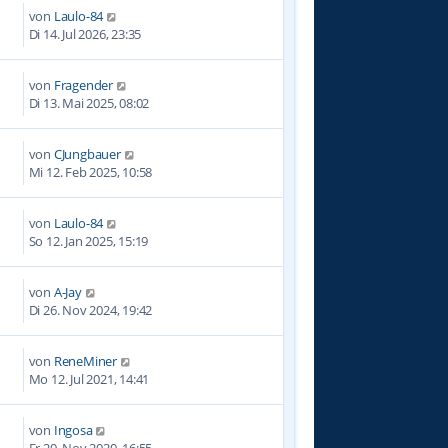
von
Laulo-84
Di 14. Jul 2026, 23:35
von
Fragender
6
Di 13. Mai 2025, 08:02
von
CJungbauer
2
Mi 12. Feb 2025, 10:58
von
Laulo-84
0
So 12. Jan 2025, 15:19
von
A-Jay
8
Di 26. Nov 2024, 19:42
von
ReneMiner
0
Mo 12. Jul 2021, 14:41
von
Ingosa
0
Fr 20. Nov 2020, 16:55