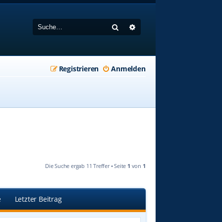
Suche
Erweiterte Suche
Registrieren
Anmelden
Die Suche ergab 11 Treffer • Seite
1
von
1
e
Letzter Beitrag