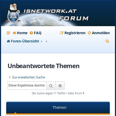
Home
FAQ
Registrieren
Anmelden
S
Foren-Übersicht
u
c
Unbeantwortete Themen
h
e
Zur erweiterten Suche
Suche
Erweiterte Suche
Die Suche ergab 11 Treffer • Seite
1
von
1
Themen