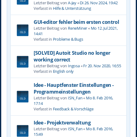
Letzter Beitrag von
A-Jay
«
Di 26. Nov 2024, 19:42
Verfasst in
Hilfe & Unterstützung
GUI-editor fehler beim ersten control
Letzter Beitrag von
ReneMiner
«
Mo 12. Jul 2021,
14:41
Verfasst in
Probleme & Bugs
[SOLVED] Autoit Studio no longer
working correct
Letzter Beitrag von
Ingosa
«
Fr 20. Nov 2020, 16:55
Verfasst in
English only
Idee - Hauptfenster Einstellungen -
Programmeinstellungen
Letzter Beitrag von
ISN_Fan
«
Mo 8. Feb 2016,
17:14
Verfasst in
Feedback & Vorschläge
Idee - Projektverwaltung
Letzter Beitrag von
ISN_Fan
«
Mo 8. Feb 2016,
15:49