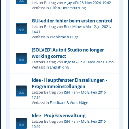
Letzter Beitrag von
A-Jay
«
Di 26. Nov 2024, 19:42
Verfasst in
Hilfe & Unterstützung
GUI-editor fehler beim ersten control
Letzter Beitrag von
ReneMiner
«
Mo 12. Jul 2021,
14:41
Verfasst in
Probleme & Bugs
[SOLVED] Autoit Studio no longer
working correct
Letzter Beitrag von
Ingosa
«
Fr 20. Nov 2020, 16:55
Verfasst in
English only
Idee - Hauptfenster Einstellungen -
Programmeinstellungen
Letzter Beitrag von
ISN_Fan
«
Mo 8. Feb 2016,
17:14
Verfasst in
Feedback & Vorschläge
Idee - Projektverwaltung
Letzter Beitrag von
ISN_Fan
«
Mo 8. Feb 2016,
15:49