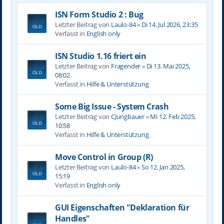
ISN Form Studio 2 : Bug
Letzter Beitrag von
Laulo-84
«
Di 14. Jul 2026, 23:35
Verfasst in
English only
ISN Studio 1.16 friert ein
Letzter Beitrag von
Fragender
«
Di 13. Mai 2025,
08:02
Verfasst in
Hilfe & Unterstützung
Some Big Issue - System Crash
Letzter Beitrag von
CJungbauer
«
Mi 12. Feb 2025,
10:58
Verfasst in
Hilfe & Unterstützung
Move Control in Group (R)
Letzter Beitrag von
Laulo-84
«
So 12. Jan 2025,
15:19
Verfasst in
English only
GUI Eigenschaften "Deklaration für
Handles"