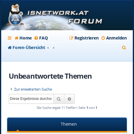
Home
FAQ
Registrieren
Anmelden
S
Foren-Übersicht
u
c
Unbeantwortete Themen
h
e
Zur erweiterten Suche
Suche
Erweiterte Suche
Die Suche ergab 11 Treffer • Seite
1
von
1
Themen