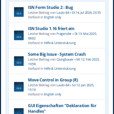
ISN Form Studio 2 : Bug
Letzter Beitrag von
Laulo-84
«
Di 14. Jul 2026, 23:35
Verfasst in
English only
ISN Studio 1.16 friert ein
Letzter Beitrag von
Fragender
«
Di 13. Mai 2025,
08:02
Verfasst in
Hilfe & Unterstützung
Some Big Issue - System Crash
Letzter Beitrag von
CJungbauer
«
Mi 12. Feb 2025,
10:58
Verfasst in
Hilfe & Unterstützung
Move Control in Group (R)
Letzter Beitrag von
Laulo-84
«
So 12. Jan 2025,
15:19
Verfasst in
English only
GUI Eigenschaften "Deklaration für
Handles"