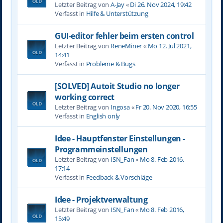
Letzter Beitrag von
A-Jay
«
Di 26. Nov 2024, 19:42
Verfasst in
Hilfe & Unterstützung
GUI-editor fehler beim ersten control
Letzter Beitrag von
ReneMiner
«
Mo 12. Jul 2021,
14:41
Verfasst in
Probleme & Bugs
[SOLVED] Autoit Studio no longer
working correct
Letzter Beitrag von
Ingosa
«
Fr 20. Nov 2020, 16:55
Verfasst in
English only
Idee - Hauptfenster Einstellungen -
Programmeinstellungen
Letzter Beitrag von
ISN_Fan
«
Mo 8. Feb 2016,
17:14
Verfasst in
Feedback & Vorschläge
Idee - Projektverwaltung
Letzter Beitrag von
ISN_Fan
«
Mo 8. Feb 2016,
15:49