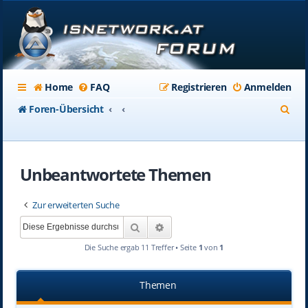
Home
FAQ
Registrieren
Anmelden
S
Foren-Übersicht
u
c
Unbeantwortete Themen
h
e
Zur erweiterten Suche
Suche
Erweiterte Suche
Die Suche ergab 11 Treffer • Seite
1
von
1
Themen