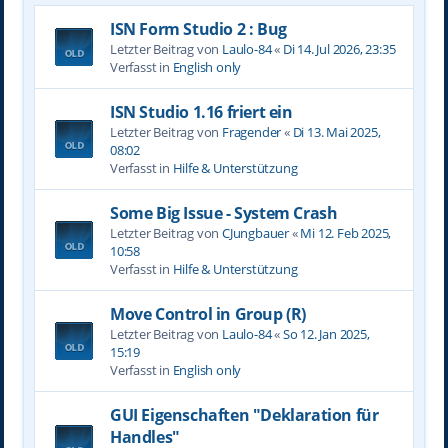
ISN Form Studio 2 : Bug
Letzter Beitrag von
Laulo-84
«
Di 14. Jul 2026, 23:35
Verfasst in
English only
ISN Studio 1.16 friert ein
Letzter Beitrag von
Fragender
«
Di 13. Mai 2025,
08:02
Verfasst in
Hilfe & Unterstützung
Some Big Issue - System Crash
Letzter Beitrag von
CJungbauer
«
Mi 12. Feb 2025,
10:58
Verfasst in
Hilfe & Unterstützung
Move Control in Group (R)
Letzter Beitrag von
Laulo-84
«
So 12. Jan 2025,
15:19
Verfasst in
English only
GUI Eigenschaften "Deklaration für
Handles"