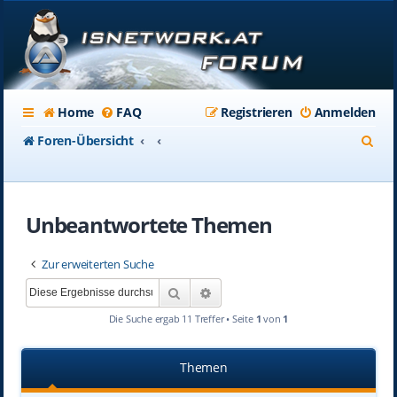
Home
FAQ
Registrieren
Anmelden
S
Foren-Übersicht
u
c
Unbeantwortete Themen
h
e
Zur erweiterten Suche
Suche
Erweiterte Suche
Die Suche ergab 11 Treffer • Seite
1
von
1
Themen