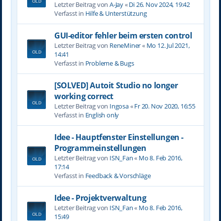
Letzter Beitrag von
A-Jay
«
Di 26. Nov 2024, 19:42
Verfasst in
Hilfe & Unterstützung
GUI-editor fehler beim ersten control
Letzter Beitrag von
ReneMiner
«
Mo 12. Jul 2021,
14:41
Verfasst in
Probleme & Bugs
[SOLVED] Autoit Studio no longer
working correct
Letzter Beitrag von
Ingosa
«
Fr 20. Nov 2020, 16:55
Verfasst in
English only
Idee - Hauptfenster Einstellungen -
Programmeinstellungen
Letzter Beitrag von
ISN_Fan
«
Mo 8. Feb 2016,
17:14
Verfasst in
Feedback & Vorschläge
Idee - Projektverwaltung
Letzter Beitrag von
ISN_Fan
«
Mo 8. Feb 2016,
15:49