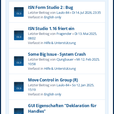
ISN Form Studio 2 : Bug
Letzter Beitrag von
Laulo-84
«
Di 14. Jul 2026, 23:35
Verfasst in
English only
ISN Studio 1.16 friert ein
Letzter Beitrag von
Fragender
«
Di 13. Mai 2025,
08:02
Verfasst in
Hilfe & Unterstützung
Some Big Issue - System Crash
Letzter Beitrag von
CJungbauer
«
Mi 12. Feb 2025,
10:58
Verfasst in
Hilfe & Unterstützung
Move Control in Group (R)
Letzter Beitrag von
Laulo-84
«
So 12. Jan 2025,
15:19
Verfasst in
English only
GUI Eigenschaften "Deklaration für
Handles"