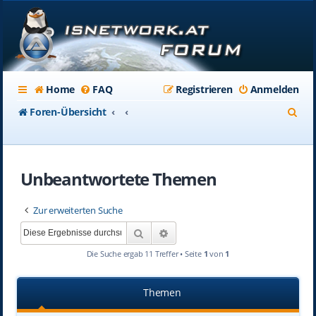
Home
FAQ
Registrieren
Anmelden
S
Foren-Übersicht
u
c
Unbeantwortete Themen
h
e
Zur erweiterten Suche
Suche
Erweiterte Suche
Die Suche ergab 11 Treffer • Seite
1
von
1
Themen