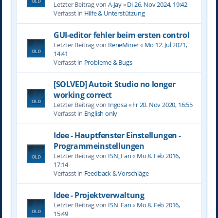
Letzter Beitrag von
A-Jay
«
Di 26. Nov 2024, 19:42
Verfasst in
Hilfe & Unterstützung
GUI-editor fehler beim ersten control
Letzter Beitrag von
ReneMiner
«
Mo 12. Jul 2021,
14:41
Verfasst in
Probleme & Bugs
[SOLVED] Autoit Studio no longer
working correct
Letzter Beitrag von
Ingosa
«
Fr 20. Nov 2020, 16:55
Verfasst in
English only
Idee - Hauptfenster Einstellungen -
Programmeinstellungen
Letzter Beitrag von
ISN_Fan
«
Mo 8. Feb 2016,
17:14
Verfasst in
Feedback & Vorschläge
Idee - Projektverwaltung
Letzter Beitrag von
ISN_Fan
«
Mo 8. Feb 2016,
15:49