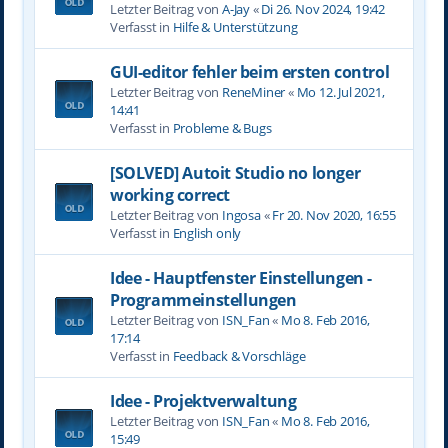
Letzter Beitrag von
A-Jay
«
Di 26. Nov 2024, 19:42
Verfasst in
Hilfe & Unterstützung
GUI-editor fehler beim ersten control
Letzter Beitrag von
ReneMiner
«
Mo 12. Jul 2021,
14:41
Verfasst in
Probleme & Bugs
[SOLVED] Autoit Studio no longer
working correct
Letzter Beitrag von
Ingosa
«
Fr 20. Nov 2020, 16:55
Verfasst in
English only
Idee - Hauptfenster Einstellungen -
Programmeinstellungen
Letzter Beitrag von
ISN_Fan
«
Mo 8. Feb 2016,
17:14
Verfasst in
Feedback & Vorschläge
Idee - Projektverwaltung
Letzter Beitrag von
ISN_Fan
«
Mo 8. Feb 2016,
15:49