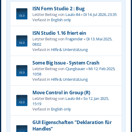
ISN Form Studio 2 : Bug
Letzter Beitrag von
Laulo-84
«
Di 14. Jul 2026, 23:35
Verfasst in
English only
ISN Studio 1.16 friert ein
Letzter Beitrag von
Fragender
«
Di 13. Mai 2025,
08:02
Verfasst in
Hilfe & Unterstützung
Some Big Issue - System Crash
Letzter Beitrag von
CJungbauer
«
Mi 12. Feb 2025,
10:58
Verfasst in
Hilfe & Unterstützung
Move Control in Group (R)
Letzter Beitrag von
Laulo-84
«
So 12. Jan 2025,
15:19
Verfasst in
English only
GUI Eigenschaften "Deklaration für
Handles"