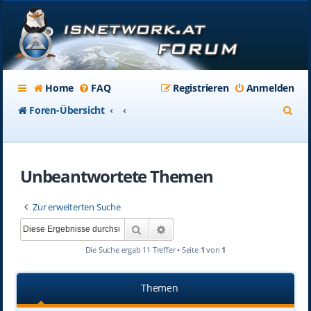
Home
FAQ
Registrieren
Anmelden
S
Foren-Übersicht
u
c
Unbeantwortete Themen
h
e
Zur erweiterten Suche
Suche
Erweiterte Suche
Die Suche ergab 11 Treffer • Seite
1
von
1
Themen