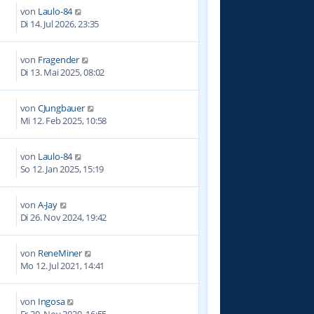
von
Laulo-84
Di 14. Jul 2026, 23:35
von
Fragender
7
Di 13. Mai 2025, 08:02
von
CJungbauer
4
Mi 12. Feb 2025, 10:58
von
Laulo-84
3
So 12. Jan 2025, 15:19
von
A-Jay
8
Di 26. Nov 2024, 19:42
von
ReneMiner
2
Mo 12. Jul 2021, 14:41
von
Ingosa
8
Fr 20. Nov 2020, 16:55