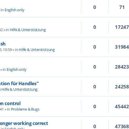
0
71
 in
English only
0
1724
02
» in
Hilfe & Unterstützung
ash
0
3198
5, 10:58
» in
Hilfe & Unterstützung
0
2842
» in
English only
tion für Handles"
0
2425
n
Hilfe & Unterstützung
en control
0
4544
:41
» in
Probleme & Bugs
longer working correct
0
4736
 in
English only