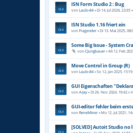
ISN Form Studio 2 : Bug
von
Laulo-84
»
Di 14. Jul 2026, 23:35
»
ISN Studio 1.16 friert ein
von
Fragender
»
Di 13. Mai 2025, 08:
Some Big Issue - System Cr
von
CJungbauer
»
Mi 12. Feb 202
Move Control in Group (R)
von
Laulo-84
»
So 12. Jan 2025, 15:19
GUI Eigenschaften "Deklara
von
A-Jay
»
Di 26. Nov 2024, 19:42
» i
GUI-editor fehler beim erst
von
ReneMiner
»
Mo 12. Jul 2021, 14
[SOLVED] Autoit Studio no 
von
Ingosa
»
Fr 20. Nov 2020, 16:55
»