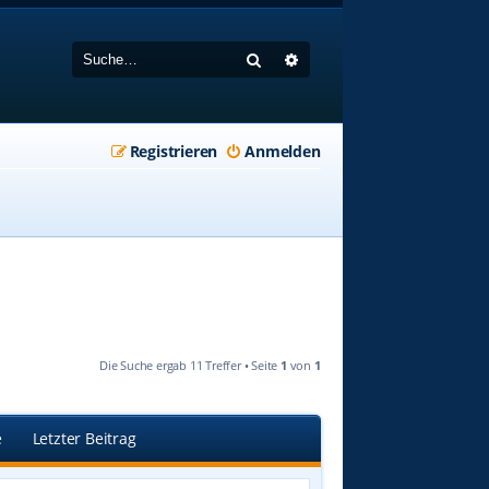
Suche
Erweiterte Suche
Registrieren
Anmelden
Die Suche ergab 11 Treffer • Seite
1
von
1
e
Letzter Beitrag