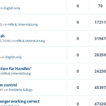
0
70
 in
English only
0
1721
02
» in
Hilfe & Unterstützung
ash
0
3194
5, 10:58
» in
Hilfe & Unterstützung
0
2835
» in
English only
tion für Handles"
0
2423
n
Hilfe & Unterstützung
en control
0
4539
:41
» in
Probleme & Bugs
longer working correct
0
4732
 in
English only