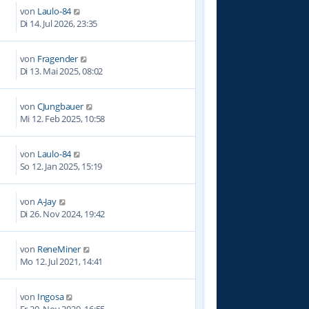
von
Laulo-84
Di 14. Jul 2026, 23:35
von
Fragender
1
Di 13. Mai 2025, 08:02
von
CJungbauer
7
Mi 12. Feb 2025, 10:58
von
Laulo-84
9
So 12. Jan 2025, 15:19
von
A-Jay
0
Di 26. Nov 2024, 19:42
von
ReneMiner
7
Mo 12. Jul 2021, 14:41
von
Ingosa
6
Fr 20. Nov 2020, 16:55