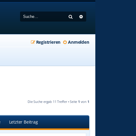
Suche
Erweiterte Suche
Registrieren
Anmelden
Die Suche ergab 11 Treffer • Seite
1
von
1
e
Letzter Beitrag