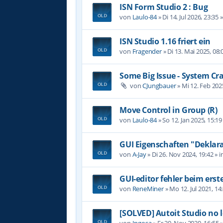
ISN Form Studio 2 : Bug
von
Laulo-84
»
Di 14. Jul 2026, 23:35
»
ISN Studio 1.16 friert ein
von
Fragender
»
Di 13. Mai 2025, 08:
Some Big Issue - System Cr
von
CJungbauer
»
Mi 12. Feb 202
Move Control in Group (R)
von
Laulo-84
»
So 12. Jan 2025, 15:19
GUI Eigenschaften "Deklara
von
A-Jay
»
Di 26. Nov 2024, 19:42
» i
GUI-editor fehler beim erst
von
ReneMiner
»
Mo 12. Jul 2021, 14
[SOLVED] Autoit Studio no 
von
Ingosa
»
Fr 20. Nov 2020, 16:55
»