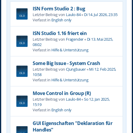
ISN Form Studio 2 : Bug
Letzter Beitrag von
Laulo-84
«
Di 14. Jul 2026, 23:35
Verfasst in
English only
ISN Studio 1.16 friert ein
Letzter Beitrag von
Fragender
«
Di 13. Mai 2025,
08:02
Verfasst in
Hilfe & Unterstützung
Some Big Issue - System Crash
Letzter Beitrag von
CJungbauer
«
Mi 12. Feb 2025,
10:58
Verfasst in
Hilfe & Unterstützung
Move Control in Group (R)
Letzter Beitrag von
Laulo-84
«
So 12. Jan 2025,
15:19
Verfasst in
English only
GUI Eigenschaften "Deklaration für
Handles"