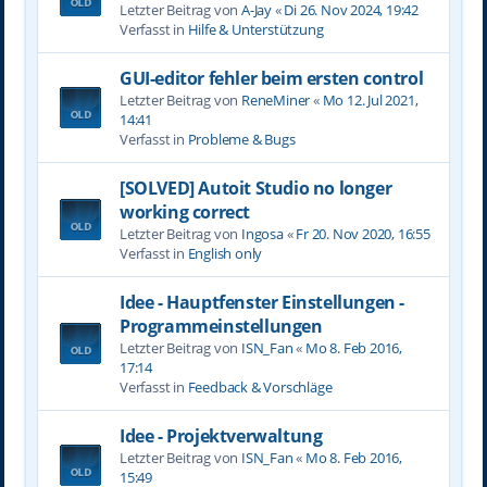
Letzter Beitrag von
A-Jay
«
Di 26. Nov 2024, 19:42
Verfasst in
Hilfe & Unterstützung
GUI-editor fehler beim ersten control
Letzter Beitrag von
ReneMiner
«
Mo 12. Jul 2021,
14:41
Verfasst in
Probleme & Bugs
[SOLVED] Autoit Studio no longer
working correct
Letzter Beitrag von
Ingosa
«
Fr 20. Nov 2020, 16:55
Verfasst in
English only
Idee - Hauptfenster Einstellungen -
Programmeinstellungen
Letzter Beitrag von
ISN_Fan
«
Mo 8. Feb 2016,
17:14
Verfasst in
Feedback & Vorschläge
Idee - Projektverwaltung
Letzter Beitrag von
ISN_Fan
«
Mo 8. Feb 2016,
15:49