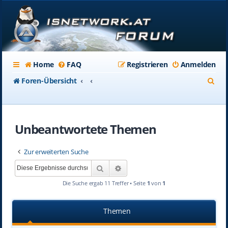
Home
FAQ
Registrieren
Anmelden
S
Foren-Übersicht
u
c
Unbeantwortete Themen
h
e
Zur erweiterten Suche
Suche
Erweiterte Suche
Die Suche ergab 11 Treffer • Seite
1
von
1
Themen