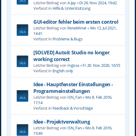
Letzter Beitrag von
A-Jay
«
Di 26. Nov 2024, 19:42
Verfasst in
Hilfe & Unterstützung
GUI-editor fehler beim ersten control
Letzter Beitrag von
ReneMiner
«
Mo 12. Jul 2021,
14:41
Verfasst in
Probleme & Bugs
[SOLVED] Autoit Studio no longer
working correct
Letzter Beitrag von
Ingosa
«
Fr 20. Nov 2020, 16:55
Verfasst in
English only
Idee - Hauptfenster Einstellungen -
Programmeinstellungen
Letzter Beitrag von
ISN_Fan
«
Mo 8. Feb 2016,
17:14
Verfasst in
Feedback & Vorschläge
Idee - Projektverwaltung
Letzter Beitrag von
ISN_Fan
«
Mo 8. Feb 2016,
15:49