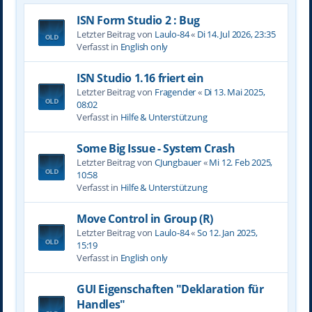
ISN Form Studio 2 : Bug
Letzter Beitrag von
Laulo-84
«
Di 14. Jul 2026, 23:35
Verfasst in
English only
ISN Studio 1.16 friert ein
Letzter Beitrag von
Fragender
«
Di 13. Mai 2025,
08:02
Verfasst in
Hilfe & Unterstützung
Some Big Issue - System Crash
Letzter Beitrag von
CJungbauer
«
Mi 12. Feb 2025,
10:58
Verfasst in
Hilfe & Unterstützung
Move Control in Group (R)
Letzter Beitrag von
Laulo-84
«
So 12. Jan 2025,
15:19
Verfasst in
English only
GUI Eigenschaften "Deklaration für
Handles"