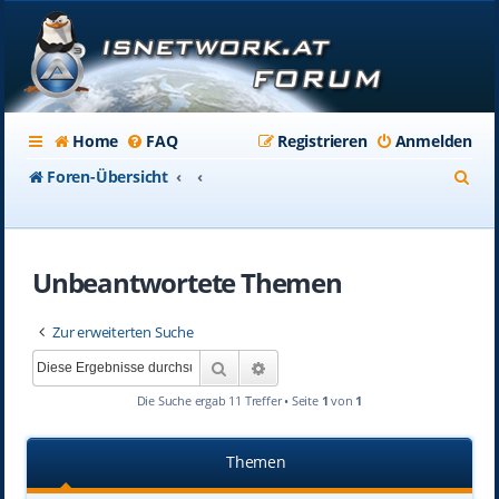
Home
FAQ
Registrieren
Anmelden
S
Foren-Übersicht
u
c
Unbeantwortete Themen
h
e
Zur erweiterten Suche
Suche
Erweiterte Suche
Die Suche ergab 11 Treffer • Seite
1
von
1
Themen