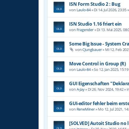
ISN Form Studio 2 : Bug
von
Laulo-84
»
Di 14. Jul 2026, 23:35
»
ISN Studio 1.16 friert ein
von
Fragender
»
Di 13. Mai 2025, 08:
Some Big Issue - System Cr
von
CJungbauer
»
Mi 12. Feb 202
Move Control in Group (R)
von
Laulo-84
»
So 12. Jan 2025, 15:19
GUI Eigenschaften "Deklara
von
A-Jay
»
Di 26. Nov 2024, 19:42
» i
GUI-editor fehler beim erst
von
ReneMiner
»
Mo 12. Jul 2021, 14
[SOLVED] Autoit Studio no 
von
Ingosa
»
Fr 20. Nov 2020, 16:55
»