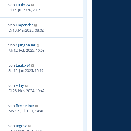
von
Laulo-84
Di 14. Jul 2026, 23:35
von
Fragender
7
Di 13. Mai 2025, 08:02
von
CJungbauer
9
Mi 12. Feb 2025, 10:58
von
Laulo-84
0
So 12. Jan 2025, 15:19
von
A-Jay
4
Di 26. Nov 2024, 19:42
von
ReneMiner
7
Mo 12. Jul 2021, 14:41
von
Ingosa
2
Fr 20. Nov 2020, 16:55