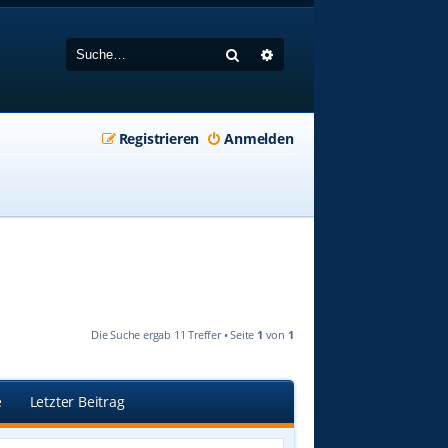
Suche
Erweiterte Suche
Registrieren
Anmelden
Die Suche ergab 11 Treffer • Seite
1
von
1
e
Letzter Beitrag