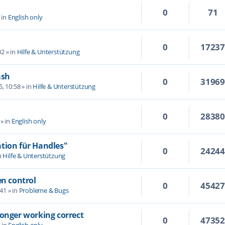
0
71
 in
English only
0
1723
02
» in
Hilfe & Unterstützung
ash
0
3196
5, 10:58
» in
Hilfe & Unterstützung
0
2838
» in
English only
tion für Handles"
0
2424
n
Hilfe & Unterstützung
en control
0
4542
:41
» in
Probleme & Bugs
longer working correct
0
4735
 in
English only