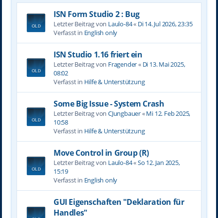
ISN Form Studio 2 : Bug
Letzter Beitrag von
Laulo-84
«
Di 14. Jul 2026, 23:35
Verfasst in
English only
ISN Studio 1.16 friert ein
Letzter Beitrag von
Fragender
«
Di 13. Mai 2025,
08:02
Verfasst in
Hilfe & Unterstützung
Some Big Issue - System Crash
Letzter Beitrag von
CJungbauer
«
Mi 12. Feb 2025,
10:58
Verfasst in
Hilfe & Unterstützung
Move Control in Group (R)
Letzter Beitrag von
Laulo-84
«
So 12. Jan 2025,
15:19
Verfasst in
English only
GUI Eigenschaften "Deklaration für
Handles"