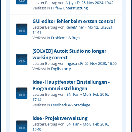
Letzter Beitrag von
A-Jay
«
Di 26. Nov 2024, 19:42
Verfasst in
Hilfe & Unterstützung
GUI-editor fehler beim ersten control
Letzter Beitrag von
ReneMiner
«
Mo 12. Jul 2021,
14:41
Verfasst in
Probleme & Bugs
[SOLVED] Autoit Studio no longer
working correct
Letzter Beitrag von
Ingosa
«
Fr 20. Nov 2020, 16:55
Verfasst in
English only
Idee - Hauptfenster Einstellungen -
Programmeinstellungen
Letzter Beitrag von
ISN_Fan
«
Mo 8. Feb 2016,
17:14
Verfasst in
Feedback & Vorschläge
Idee - Projektverwaltung
Letzter Beitrag von
ISN_Fan
«
Mo 8. Feb 2016,
15:49