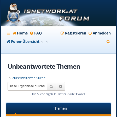
Home
FAQ
Registrieren
Anmelden
S
Foren-Übersicht
u
c
Unbeantwortete Themen
h
e
Zur erweiterten Suche
Suche
Erweiterte Suche
Die Suche ergab 11 Treffer • Seite
1
von
1
Themen