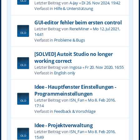
Letzter Beitrag von
A-Jay
«
Di 26. Nov 2024, 19:42
Verfasst in
Hilfe & Unterstützung
GUI-editor fehler beim ersten control
Letzter Beitrag von
ReneMiner
«
Mo 12. Jul 2021,
14:41
Verfasst in
Probleme & Bugs
[SOLVED] Autoit Studio no longer
working correct
Letzter Beitrag von
Ingosa
«
Fr 20. Nov 2020, 16:55
Verfasst in
English only
Idee - Hauptfenster Einstellungen -
Programmeinstellungen
Letzter Beitrag von
ISN_Fan
«
Mo 8. Feb 2016,
17:14
Verfasst in
Feedback & Vorschläge
Idee - Projektverwaltung
Letzter Beitrag von
ISN_Fan
«
Mo 8. Feb 2016,
15:49