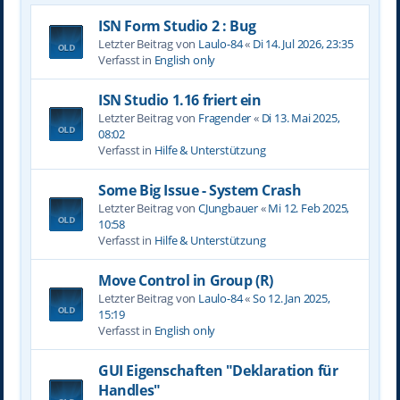
ISN Form Studio 2 : Bug
Letzter Beitrag von
Laulo-84
«
Di 14. Jul 2026, 23:35
Verfasst in
English only
ISN Studio 1.16 friert ein
Letzter Beitrag von
Fragender
«
Di 13. Mai 2025,
08:02
Verfasst in
Hilfe & Unterstützung
Some Big Issue - System Crash
Letzter Beitrag von
CJungbauer
«
Mi 12. Feb 2025,
10:58
Verfasst in
Hilfe & Unterstützung
Move Control in Group (R)
Letzter Beitrag von
Laulo-84
«
So 12. Jan 2025,
15:19
Verfasst in
English only
GUI Eigenschaften "Deklaration für
Handles"