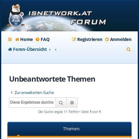
Home
FAQ
Registrieren
Anmelden
S
Foren-Übersicht
u
c
Unbeantwortete Themen
h
e
Zur erweiterten Suche
Suche
Erweiterte Suche
Die Suche ergab 11 Treffer • Seite
1
von
1
Themen