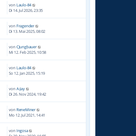
von
Laulo-84
Di 14. Jul 2026, 23:35
von
Fragender
1
Di 13. Mai 2025, 08:02
von
CJungbauer
3
Mi 12. Feb 2025, 10:58
von
Laulo-84
5
So 12. Jan 2025, 15:19
von
A-Jay
2
Di 26. Nov 2024, 19:42
von
ReneMiner
5
Mo 12. Jul 2021, 14:41
von
Ingosa
1
Fr 20. Nov 2020, 16:55