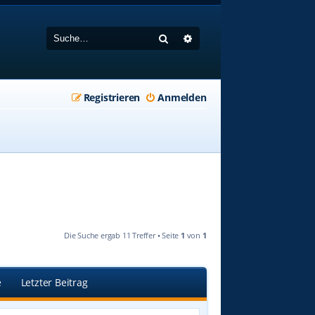
Suche
Erweiterte Suche
Registrieren
Anmelden
Die Suche ergab 11 Treffer • Seite
1
von
1
e
Letzter Beitrag