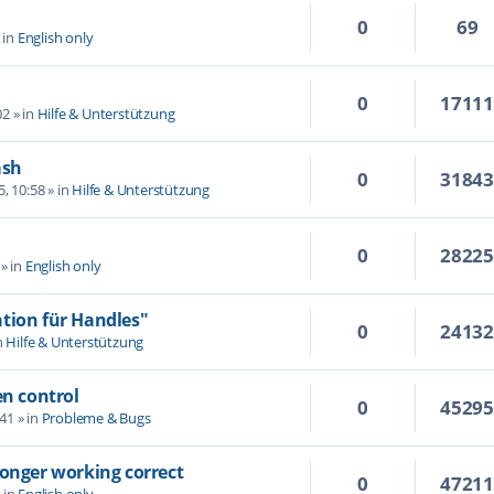
0
69
 in
English only
0
1711
02
» in
Hilfe & Unterstützung
ash
0
3184
5, 10:58
» in
Hilfe & Unterstützung
0
2822
» in
English only
tion für Handles"
0
2413
n
Hilfe & Unterstützung
en control
0
4529
:41
» in
Probleme & Bugs
longer working correct
0
4721
 in
English only