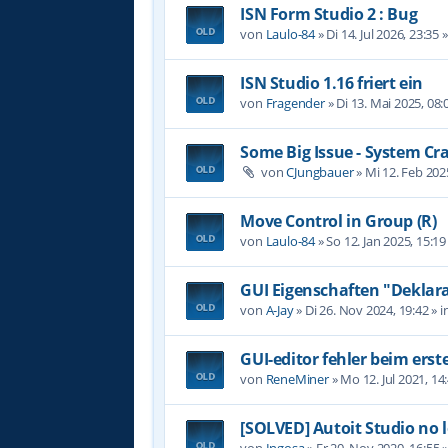
ISN Form Studio 2 : Bug
von
Laulo-84
»
Di 14. Jul 2026, 23:35
»
ISN Studio 1.16 friert ein
von
Fragender
»
Di 13. Mai 2025, 08:
Some Big Issue - System Cr
von
CJungbauer
»
Mi 12. Feb 202
Move Control in Group (R)
von
Laulo-84
»
So 12. Jan 2025, 15:19
GUI Eigenschaften "Deklara
von
A-Jay
»
Di 26. Nov 2024, 19:42
» i
GUI-editor fehler beim erst
von
ReneMiner
»
Mo 12. Jul 2021, 14
[SOLVED] Autoit Studio no 
von
Ingosa
»
Fr 20. Nov 2020, 16:55
»