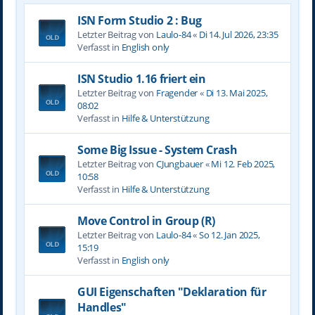
ISN Form Studio 2 : Bug
Letzter Beitrag von
Laulo-84
«
Di 14. Jul 2026, 23:35
Verfasst in
English only
ISN Studio 1.16 friert ein
Letzter Beitrag von
Fragender
«
Di 13. Mai 2025,
08:02
Verfasst in
Hilfe & Unterstützung
Some Big Issue - System Crash
Letzter Beitrag von
CJungbauer
«
Mi 12. Feb 2025,
10:58
Verfasst in
Hilfe & Unterstützung
Move Control in Group (R)
Letzter Beitrag von
Laulo-84
«
So 12. Jan 2025,
15:19
Verfasst in
English only
GUI Eigenschaften "Deklaration für
Handles"