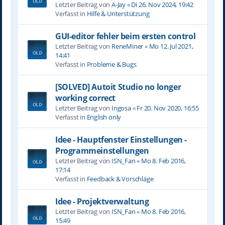
Letzter Beitrag von
A-Jay
«
Di 26. Nov 2024, 19:42
Verfasst in
Hilfe & Unterstützung
GUI-editor fehler beim ersten control
Letzter Beitrag von
ReneMiner
«
Mo 12. Jul 2021,
14:41
Verfasst in
Probleme & Bugs
[SOLVED] Autoit Studio no longer
working correct
Letzter Beitrag von
Ingosa
«
Fr 20. Nov 2020, 16:55
Verfasst in
English only
Idee - Hauptfenster Einstellungen -
Programmeinstellungen
Letzter Beitrag von
ISN_Fan
«
Mo 8. Feb 2016,
17:14
Verfasst in
Feedback & Vorschläge
Idee - Projektverwaltung
Letzter Beitrag von
ISN_Fan
«
Mo 8. Feb 2016,
15:49