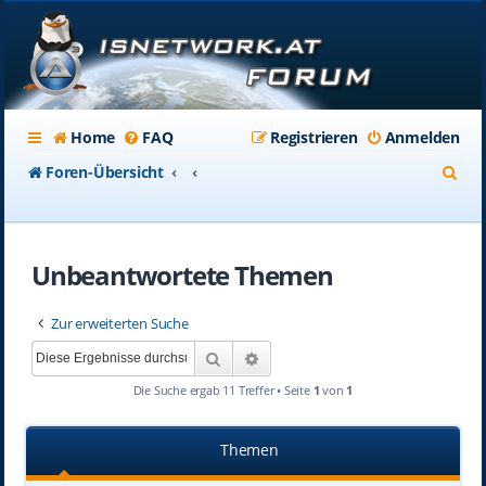
Home
FAQ
Registrieren
Anmelden
S
Foren-Übersicht
u
c
Unbeantwortete Themen
h
e
Zur erweiterten Suche
Suche
Erweiterte Suche
Die Suche ergab 11 Treffer • Seite
1
von
1
Themen