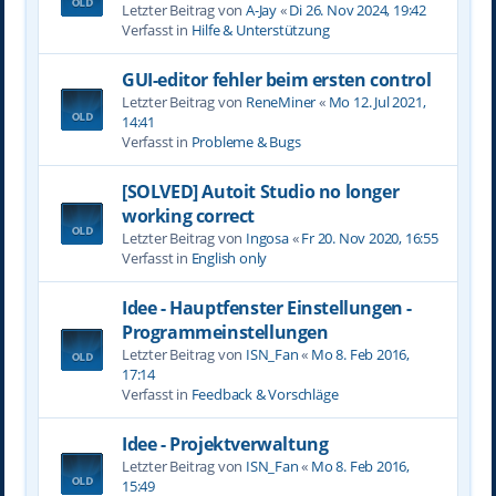
Letzter Beitrag von
A-Jay
«
Di 26. Nov 2024, 19:42
Verfasst in
Hilfe & Unterstützung
GUI-editor fehler beim ersten control
Letzter Beitrag von
ReneMiner
«
Mo 12. Jul 2021,
14:41
Verfasst in
Probleme & Bugs
[SOLVED] Autoit Studio no longer
working correct
Letzter Beitrag von
Ingosa
«
Fr 20. Nov 2020, 16:55
Verfasst in
English only
Idee - Hauptfenster Einstellungen -
Programmeinstellungen
Letzter Beitrag von
ISN_Fan
«
Mo 8. Feb 2016,
17:14
Verfasst in
Feedback & Vorschläge
Idee - Projektverwaltung
Letzter Beitrag von
ISN_Fan
«
Mo 8. Feb 2016,
15:49