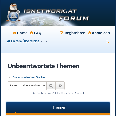
Home
FAQ
Registrieren
Anmelden
S
Foren-Übersicht
u
c
Unbeantwortete Themen
h
e
Zur erweiterten Suche
Suche
Erweiterte Suche
Die Suche ergab 11 Treffer • Seite
1
von
1
Themen