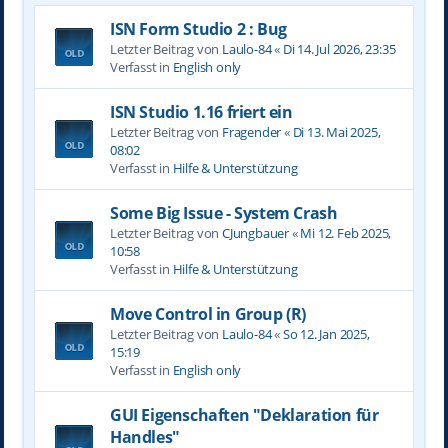
ISN Form Studio 2 : Bug
Letzter Beitrag von
Laulo-84
«
Di 14. Jul 2026, 23:35
Verfasst in
English only
ISN Studio 1.16 friert ein
Letzter Beitrag von
Fragender
«
Di 13. Mai 2025,
08:02
Verfasst in
Hilfe & Unterstützung
Some Big Issue - System Crash
Letzter Beitrag von
CJungbauer
«
Mi 12. Feb 2025,
10:58
Verfasst in
Hilfe & Unterstützung
Move Control in Group (R)
Letzter Beitrag von
Laulo-84
«
So 12. Jan 2025,
15:19
Verfasst in
English only
GUI Eigenschaften "Deklaration für
Handles"