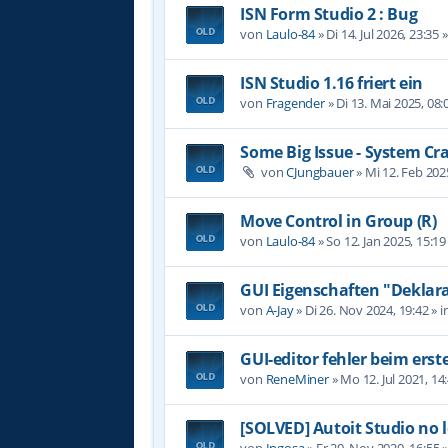
ISN Form Studio 2 : Bug
von
Laulo-84
»
Di 14. Jul 2026, 23:35
»
ISN Studio 1.16 friert ein
von
Fragender
»
Di 13. Mai 2025, 08:
Some Big Issue - System Cr
von
CJungbauer
»
Mi 12. Feb 202
Move Control in Group (R)
von
Laulo-84
»
So 12. Jan 2025, 15:19
GUI Eigenschaften "Deklara
von
A-Jay
»
Di 26. Nov 2024, 19:42
» i
GUI-editor fehler beim erst
von
ReneMiner
»
Mo 12. Jul 2021, 14
[SOLVED] Autoit Studio no 
von
Ingosa
»
Fr 20. Nov 2020, 16:55
»