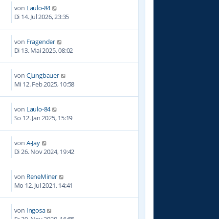
von
Laulo-84
Di 14. Jul 2026, 23:35
von
Fragender
0
Di 13. Mai 2025, 08:02
von
CJungbauer
9
Mi 12. Feb 2025, 10:58
von
Laulo-84
2
So 12. Jan 2025, 15:19
von
A-Jay
0
Di 26. Nov 2024, 19:42
von
ReneMiner
0
Mo 12. Jul 2021, 14:41
von
Ingosa
6
Fr 20. Nov 2020, 16:55