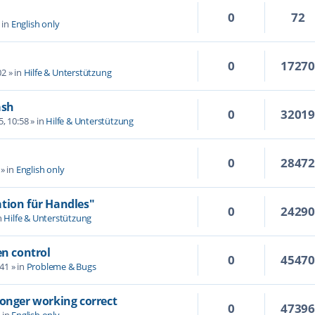
0
72
 in
English only
0
1727
02
» in
Hilfe & Unterstützung
ash
0
3201
5, 10:58
» in
Hilfe & Unterstützung
0
2847
» in
English only
tion für Handles"
0
2429
n
Hilfe & Unterstützung
en control
0
4547
:41
» in
Probleme & Bugs
longer working correct
0
4739
 in
English only