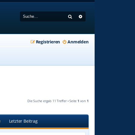
Suche
Erweiterte Suche
Registrieren
Anmelden
Die Suche ergab 11 Treffer • Seite
1
von
1
e
Letzter Beitrag