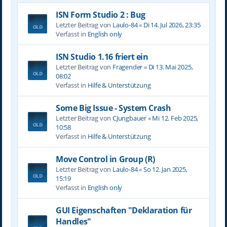
ISN Form Studio 2 : Bug
Letzter Beitrag von
Laulo-84
«
Di 14. Jul 2026, 23:35
Verfasst in
English only
ISN Studio 1.16 friert ein
Letzter Beitrag von
Fragender
«
Di 13. Mai 2025,
08:02
Verfasst in
Hilfe & Unterstützung
Some Big Issue - System Crash
Letzter Beitrag von
CJungbauer
«
Mi 12. Feb 2025,
10:58
Verfasst in
Hilfe & Unterstützung
Move Control in Group (R)
Letzter Beitrag von
Laulo-84
«
So 12. Jan 2025,
15:19
Verfasst in
English only
GUI Eigenschaften "Deklaration für
Handles"