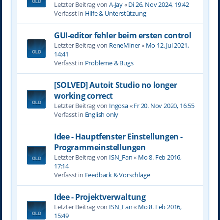
Letzter Beitrag von
A-Jay
«
Di 26. Nov 2024, 19:42
Verfasst in
Hilfe & Unterstützung
GUI-editor fehler beim ersten control
Letzter Beitrag von
ReneMiner
«
Mo 12. Jul 2021,
14:41
Verfasst in
Probleme & Bugs
[SOLVED] Autoit Studio no longer
working correct
Letzter Beitrag von
Ingosa
«
Fr 20. Nov 2020, 16:55
Verfasst in
English only
Idee - Hauptfenster Einstellungen -
Programmeinstellungen
Letzter Beitrag von
ISN_Fan
«
Mo 8. Feb 2016,
17:14
Verfasst in
Feedback & Vorschläge
Idee - Projektverwaltung
Letzter Beitrag von
ISN_Fan
«
Mo 8. Feb 2016,
15:49