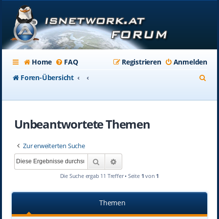
Home
FAQ
Registrieren
Anmelden
S
Foren-Übersicht
u
c
Unbeantwortete Themen
h
e
Zur erweiterten Suche
Suche
Erweiterte Suche
Die Suche ergab 11 Treffer • Seite
1
von
1
Themen