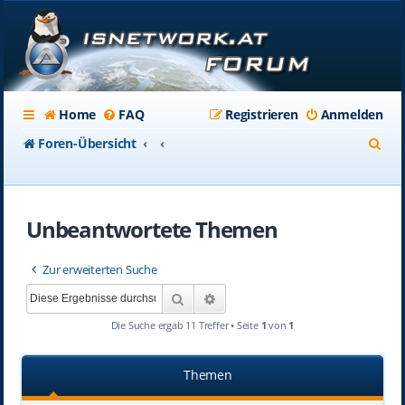
Home
FAQ
Registrieren
Anmelden
S
Foren-Übersicht
u
c
Unbeantwortete Themen
h
e
Zur erweiterten Suche
Suche
Erweiterte Suche
Die Suche ergab 11 Treffer • Seite
1
von
1
Themen