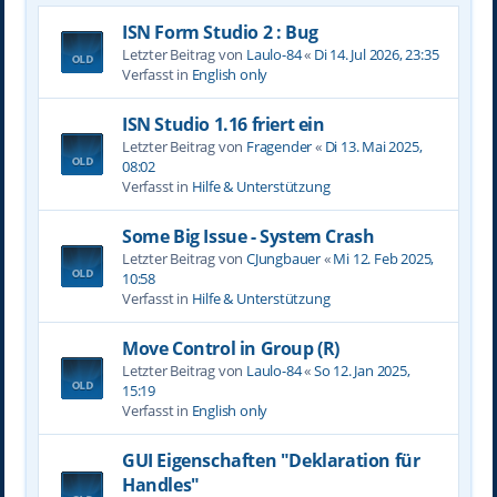
ISN Form Studio 2 : Bug
Letzter Beitrag von
Laulo-84
«
Di 14. Jul 2026, 23:35
Verfasst in
English only
ISN Studio 1.16 friert ein
Letzter Beitrag von
Fragender
«
Di 13. Mai 2025,
08:02
Verfasst in
Hilfe & Unterstützung
Some Big Issue - System Crash
Letzter Beitrag von
CJungbauer
«
Mi 12. Feb 2025,
10:58
Verfasst in
Hilfe & Unterstützung
Move Control in Group (R)
Letzter Beitrag von
Laulo-84
«
So 12. Jan 2025,
15:19
Verfasst in
English only
GUI Eigenschaften "Deklaration für
Handles"