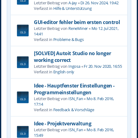
Letzter Beitrag von
A-Jay
«
Di 26. Nov 2024, 19:42
Verfasst in
Hilfe & Unterstützung
GUI-editor fehler beim ersten control
Letzter Beitrag von
ReneMiner
«
Mo 12. Jul 2021,
14:41
Verfasst in
Probleme & Bugs
[SOLVED] Autoit Studio no longer
working correct
Letzter Beitrag von
Ingosa
«
Fr 20. Nov 2020, 16:55
Verfasst in
English only
Idee - Hauptfenster Einstellungen -
Programmeinstellungen
Letzter Beitrag von
ISN_Fan
«
Mo 8. Feb 2016,
17:14
Verfasst in
Feedback & Vorschläge
Idee - Projektverwaltung
Letzter Beitrag von
ISN_Fan
«
Mo 8. Feb 2016,
15:49