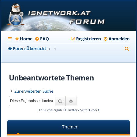
Home
FAQ
Registrieren
Anmelden
S
Foren-Übersicht
u
c
Unbeantwortete Themen
h
e
Zur erweiterten Suche
Suche
Erweiterte Suche
Die Suche ergab 11 Treffer • Seite
1
von
1
Themen