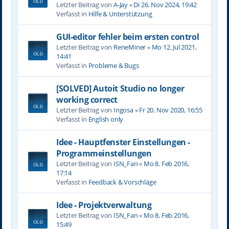
Letzter Beitrag von
A-Jay
«
Di 26. Nov 2024, 19:42
Verfasst in
Hilfe & Unterstützung
GUI-editor fehler beim ersten control
Letzter Beitrag von
ReneMiner
«
Mo 12. Jul 2021,
14:41
Verfasst in
Probleme & Bugs
[SOLVED] Autoit Studio no longer
working correct
Letzter Beitrag von
Ingosa
«
Fr 20. Nov 2020, 16:55
Verfasst in
English only
Idee - Hauptfenster Einstellungen -
Programmeinstellungen
Letzter Beitrag von
ISN_Fan
«
Mo 8. Feb 2016,
17:14
Verfasst in
Feedback & Vorschläge
Idee - Projektverwaltung
Letzter Beitrag von
ISN_Fan
«
Mo 8. Feb 2016,
15:49