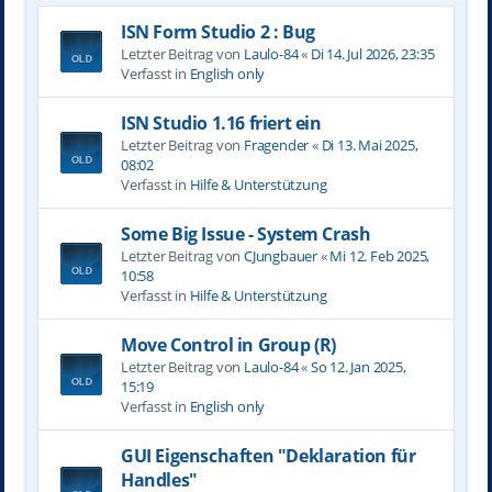
ISN Form Studio 2 : Bug
Letzter Beitrag von
Laulo-84
«
Di 14. Jul 2026, 23:35
Verfasst in
English only
ISN Studio 1.16 friert ein
Letzter Beitrag von
Fragender
«
Di 13. Mai 2025,
08:02
Verfasst in
Hilfe & Unterstützung
Some Big Issue - System Crash
Letzter Beitrag von
CJungbauer
«
Mi 12. Feb 2025,
10:58
Verfasst in
Hilfe & Unterstützung
Move Control in Group (R)
Letzter Beitrag von
Laulo-84
«
So 12. Jan 2025,
15:19
Verfasst in
English only
GUI Eigenschaften "Deklaration für
Handles"