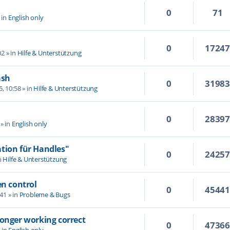
0
71
 in
English only
0
1724
02
» in
Hilfe & Unterstützung
ash
0
3198
5, 10:58
» in
Hilfe & Unterstützung
0
2839
» in
English only
tion für Handles"
0
2425
n
Hilfe & Unterstützung
en control
0
4544
:41
» in
Probleme & Bugs
longer working correct
0
4736
 in
English only