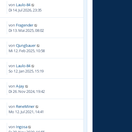
von
Laulo-84
Di 14. Jul 2026, 23:35
von
Fragender
7
Di 13. Mai 2025, 08:02
von
CJungbauer
3
Mi 12. Feb 2025, 10:58
von
Laulo-84
7
So 12. Jan 2025, 15:19
von
A-Jay
7
Di 26. Nov 2024, 19:42
von
ReneMiner
1
Mo 12. Jul 2021, 14:41
von
Ingosa
6
Fr 20. Nov 2020, 16:55