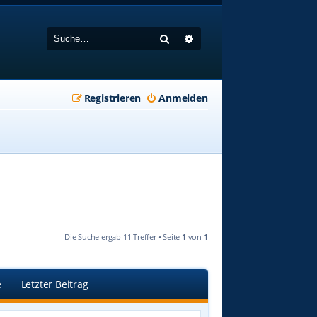
Suche
Erweiterte Suche
Registrieren
Anmelden
Die Suche ergab 11 Treffer • Seite
1
von
1
e
Letzter Beitrag