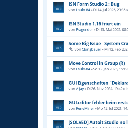
ISN Form Studio 2 : Bug
von
Laulo-84
»
Di 14. Jul 2026, 23:35
»
ISN Studio 1.16 friert ein
von
Fragender
»
Di 13. Mai 2025, 08:
Some Big Issue - System Cr
von
CJungbauer
»
Mi 12. Feb 202
Move Control in Group (R)
von
Laulo-84
»
So 12. Jan 2025, 15:19
GUI Eigenschaften "Deklara
von
A-Jay
»
Di 26. Nov 2024, 19:42
» i
GUI-editor fehler beim erst
von
ReneMiner
»
Mo 12. Jul 2021, 14
[SOLVED] Autoit Studio no 
von
Ingosa
»
Fr 20. Nov 2020, 16:55
»