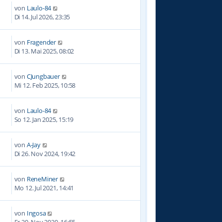
von
Laulo-84
Di 14. Jul 2026, 23:35
von
Fragender
7
Di 13. Mai 2025, 08:02
von
CJungbauer
1
Mi 12. Feb 2025, 10:58
von
Laulo-84
7
So 12. Jan 2025, 15:19
von
A-Jay
0
Di 26. Nov 2024, 19:42
von
ReneMiner
7
Mo 12. Jul 2021, 14:41
von
Ingosa
5
Fr 20. Nov 2020, 16:55