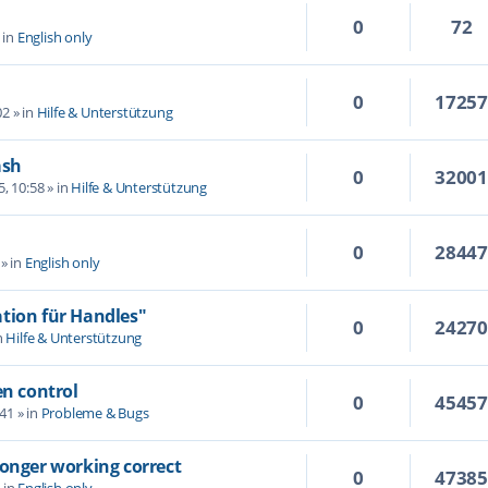
0
72
 in
English only
0
1725
02
» in
Hilfe & Unterstützung
ash
0
3200
5, 10:58
» in
Hilfe & Unterstützung
0
2844
» in
English only
tion für Handles"
0
2427
n
Hilfe & Unterstützung
en control
0
4545
:41
» in
Probleme & Bugs
longer working correct
0
4738
 in
English only