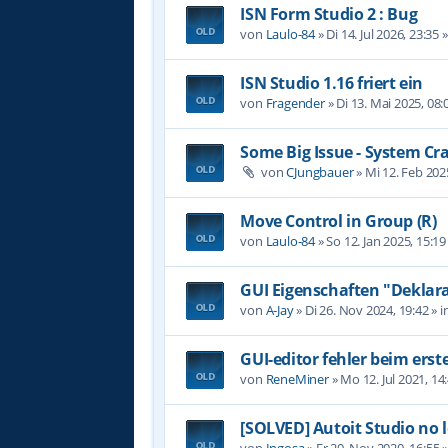
ISN Form Studio 2 : Bug
von
Laulo-84
»
Di 14. Jul 2026, 23:35
»
ISN Studio 1.16 friert ein
von
Fragender
»
Di 13. Mai 2025, 08:
Some Big Issue - System Cr
von
CJungbauer
»
Mi 12. Feb 202
Move Control in Group (R)
von
Laulo-84
»
So 12. Jan 2025, 15:19
GUI Eigenschaften "Deklara
von
A-Jay
»
Di 26. Nov 2024, 19:42
» i
GUI-editor fehler beim erst
von
ReneMiner
»
Mo 12. Jul 2021, 14
[SOLVED] Autoit Studio no 
von
Ingosa
»
Fr 20. Nov 2020, 16:55
»