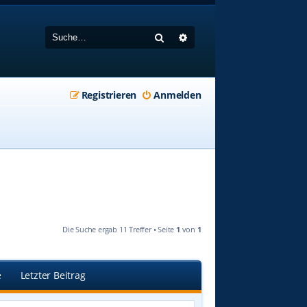
Suche
Erweiterte Suche
Registrieren
Anmelden
Die Suche ergab 11 Treffer • Seite
1
von
1
e
Letzter Beitrag