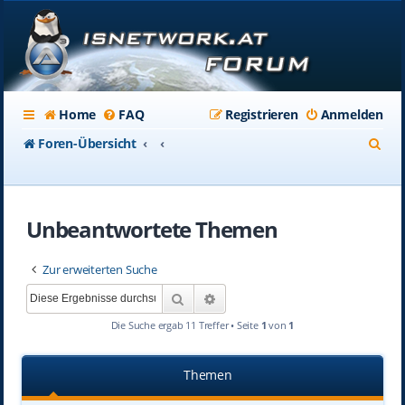
Home
FAQ
Registrieren
Anmelden
S
Foren-Übersicht
u
c
Unbeantwortete Themen
h
e
Zur erweiterten Suche
Suche
Erweiterte Suche
Die Suche ergab 11 Treffer • Seite
1
von
1
Themen