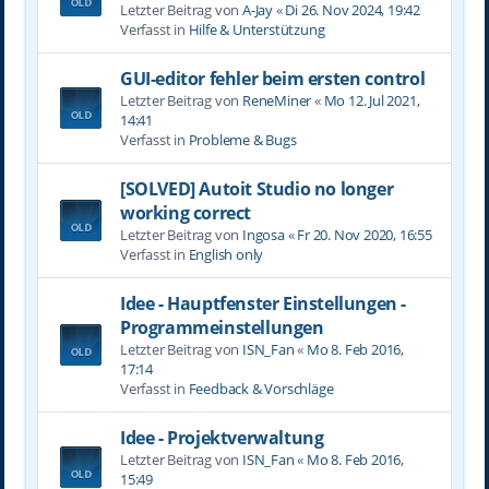
Letzter Beitrag von
A-Jay
«
Di 26. Nov 2024, 19:42
Verfasst in
Hilfe & Unterstützung
GUI-editor fehler beim ersten control
Letzter Beitrag von
ReneMiner
«
Mo 12. Jul 2021,
14:41
Verfasst in
Probleme & Bugs
[SOLVED] Autoit Studio no longer
working correct
Letzter Beitrag von
Ingosa
«
Fr 20. Nov 2020, 16:55
Verfasst in
English only
Idee - Hauptfenster Einstellungen -
Programmeinstellungen
Letzter Beitrag von
ISN_Fan
«
Mo 8. Feb 2016,
17:14
Verfasst in
Feedback & Vorschläge
Idee - Projektverwaltung
Letzter Beitrag von
ISN_Fan
«
Mo 8. Feb 2016,
15:49