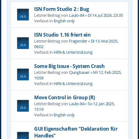
ISN Form Studio 2 : Bug
Letzter Beitrag von
Laulo-84
«
Di 14. Jul 2026, 23:35
Verfasst in
English only
ISN Studio 1.16 friert ein
Letzter Beitrag von
Fragender
«
Di 13. Mai 2025,
08:02
Verfasst in
Hilfe & Unterstützung
Some Big Issue - System Crash
Letzter Beitrag von
CJungbauer
«
Mi 12. Feb 2025,
10:58
Verfasst in
Hilfe & Unterstützung
Move Control in Group (R)
Letzter Beitrag von
Laulo-84
«
So 12. Jan 2025,
15:19
Verfasst in
English only
GUI Eigenschaften "Deklaration für
Handles"