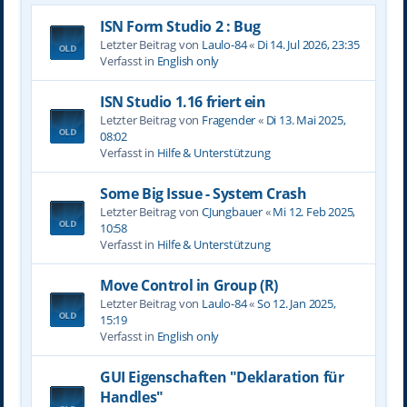
ISN Form Studio 2 : Bug
Letzter Beitrag von
Laulo-84
«
Di 14. Jul 2026, 23:35
Verfasst in
English only
ISN Studio 1.16 friert ein
Letzter Beitrag von
Fragender
«
Di 13. Mai 2025,
08:02
Verfasst in
Hilfe & Unterstützung
Some Big Issue - System Crash
Letzter Beitrag von
CJungbauer
«
Mi 12. Feb 2025,
10:58
Verfasst in
Hilfe & Unterstützung
Move Control in Group (R)
Letzter Beitrag von
Laulo-84
«
So 12. Jan 2025,
15:19
Verfasst in
English only
GUI Eigenschaften "Deklaration für
Handles"