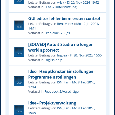
Letzter Beitrag von
A-Jay
«
Di 26. Nov 2024, 19:42
Verfasst in
Hilfe & Unterstützung
GUI-editor fehler beim ersten control
Letzter Beitrag von
ReneMiner
«
Mo 12. Jul 2021,
14:41
Verfasst in
Probleme & Bugs
[SOLVED] Autoit Studio no longer
working correct
Letzter Beitrag von
Ingosa
«
Fr 20. Nov 2020, 16:55
Verfasst in
English only
Idee - Hauptfenster Einstellungen -
Programmeinstellungen
Letzter Beitrag von
ISN_Fan
«
Mo 8. Feb 2016,
17:14
Verfasst in
Feedback & Vorschläge
Idee - Projektverwaltung
Letzter Beitrag von
ISN_Fan
«
Mo 8. Feb 2016,
15:49