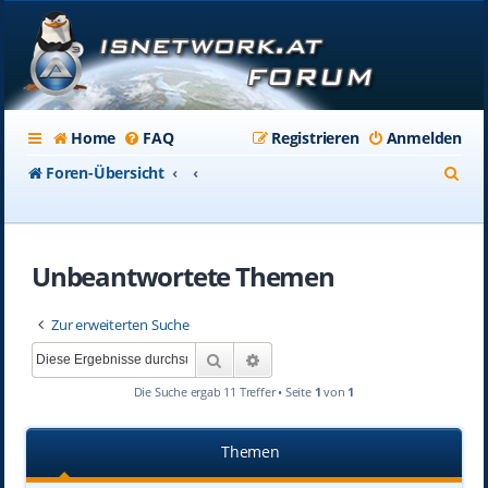
Home
FAQ
Registrieren
Anmelden
S
Foren-Übersicht
u
c
Unbeantwortete Themen
h
e
Zur erweiterten Suche
Suche
Erweiterte Suche
Die Suche ergab 11 Treffer • Seite
1
von
1
Themen