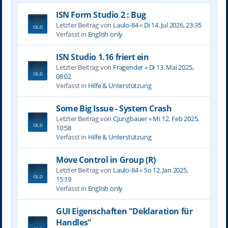
ISN Form Studio 2 : Bug
Letzter Beitrag von
Laulo-84
«
Di 14. Jul 2026, 23:35
Verfasst in
English only
ISN Studio 1.16 friert ein
Letzter Beitrag von
Fragender
«
Di 13. Mai 2025,
08:02
Verfasst in
Hilfe & Unterstützung
Some Big Issue - System Crash
Letzter Beitrag von
CJungbauer
«
Mi 12. Feb 2025,
10:58
Verfasst in
Hilfe & Unterstützung
Move Control in Group (R)
Letzter Beitrag von
Laulo-84
«
So 12. Jan 2025,
15:19
Verfasst in
English only
GUI Eigenschaften "Deklaration für
Handles"