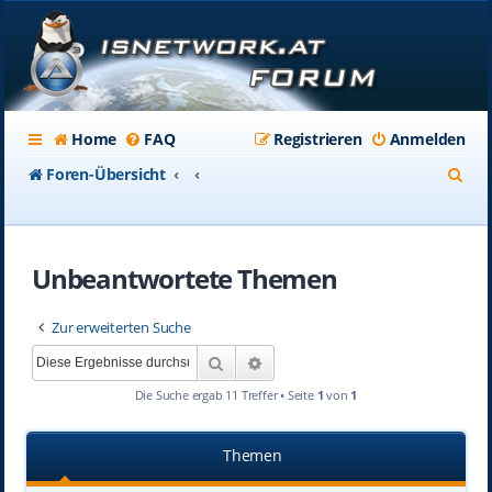
Home
FAQ
Registrieren
Anmelden
S
Foren-Übersicht
u
c
Unbeantwortete Themen
h
e
Zur erweiterten Suche
Suche
Erweiterte Suche
Die Suche ergab 11 Treffer • Seite
1
von
1
Themen