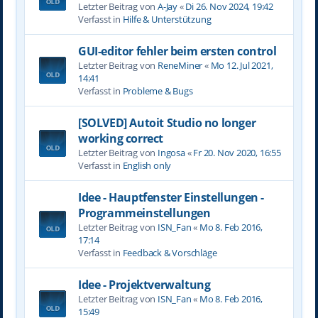
Letzter Beitrag von
A-Jay
«
Di 26. Nov 2024, 19:42
Verfasst in
Hilfe & Unterstützung
GUI-editor fehler beim ersten control
Letzter Beitrag von
ReneMiner
«
Mo 12. Jul 2021,
14:41
Verfasst in
Probleme & Bugs
[SOLVED] Autoit Studio no longer
working correct
Letzter Beitrag von
Ingosa
«
Fr 20. Nov 2020, 16:55
Verfasst in
English only
Idee - Hauptfenster Einstellungen -
Programmeinstellungen
Letzter Beitrag von
ISN_Fan
«
Mo 8. Feb 2016,
17:14
Verfasst in
Feedback & Vorschläge
Idee - Projektverwaltung
Letzter Beitrag von
ISN_Fan
«
Mo 8. Feb 2016,
15:49