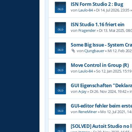
ISN Form Studio 2 : Bug
von
Laulo-84
»
Di 14. Jul 2026, 23:35
»
ISN Studio 1.16 friert ein
von
Fragender
»
Di 13. Mai 2025, 08:
Some Big Issue - System Cr
von
CJungbauer
»
Mi 12. Feb 202
Move Control in Group (R)
von
Laulo-84
»
So 12. Jan 2025, 15:19
GUI Eigenschaften "Deklara
von
A-Jay
»
Di 26. Nov 2024, 19:42
» i
GUI-editor fehler beim erst
von
ReneMiner
»
Mo 12. Jul 2021, 14
[SOLVED] Autoit Studio no 
von
Ingosa
»
Fr 20. Nov 2020, 16:55
»