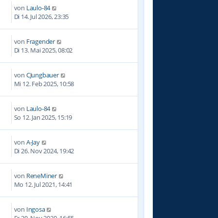
von
Laulo-84
Di 14. Jul 2026, 23:35
von
Fragender
7
Di 13. Mai 2025, 08:02
von
CJungbauer
8
Mi 12. Feb 2025, 10:58
von
Laulo-84
6
So 12. Jan 2025, 15:19
von
A-Jay
0
Di 26. Nov 2024, 19:42
von
ReneMiner
7
Mo 12. Jul 2021, 14:41
von
Ingosa
2
Fr 20. Nov 2020, 16:55