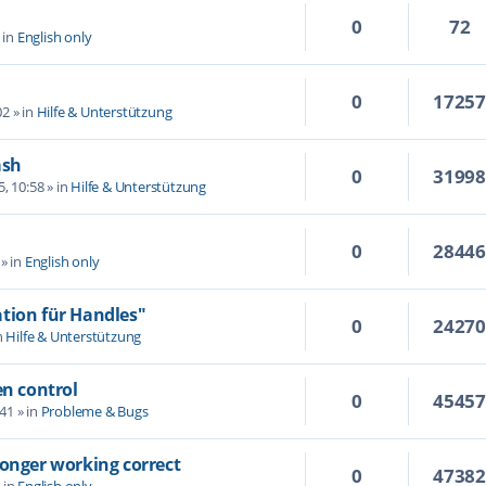
0
72
 in
English only
0
1725
02
» in
Hilfe & Unterstützung
ash
0
3199
5, 10:58
» in
Hilfe & Unterstützung
0
2844
» in
English only
tion für Handles"
0
2427
n
Hilfe & Unterstützung
en control
0
4545
:41
» in
Probleme & Bugs
longer working correct
0
4738
 in
English only