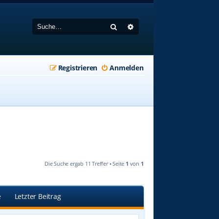
Suche
Erweiterte Suche
Registrieren
Anmelden
Die Suche ergab 11 Treffer • Seite
1
von
1
e
Letzter Beitrag