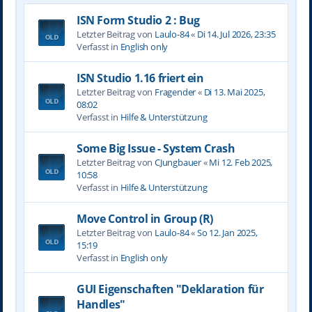
ISN Form Studio 2 : Bug
Letzter Beitrag von
Laulo-84
«
Di 14. Jul 2026, 23:35
Verfasst in
English only
ISN Studio 1.16 friert ein
Letzter Beitrag von
Fragender
«
Di 13. Mai 2025,
08:02
Verfasst in
Hilfe & Unterstützung
Some Big Issue - System Crash
Letzter Beitrag von
CJungbauer
«
Mi 12. Feb 2025,
10:58
Verfasst in
Hilfe & Unterstützung
Move Control in Group (R)
Letzter Beitrag von
Laulo-84
«
So 12. Jan 2025,
15:19
Verfasst in
English only
GUI Eigenschaften "Deklaration für
Handles"