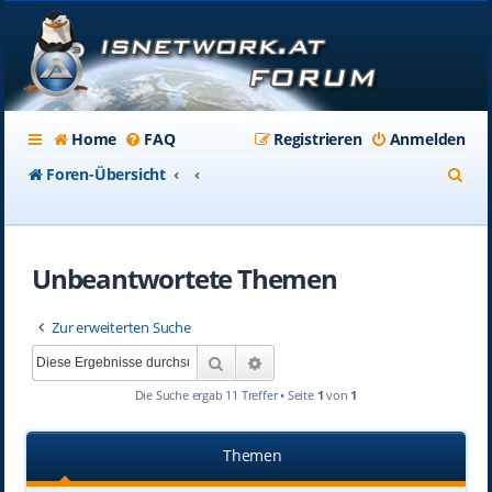
Home
FAQ
Registrieren
Anmelden
S
Foren-Übersicht
u
c
Unbeantwortete Themen
h
e
Zur erweiterten Suche
Suche
Erweiterte Suche
Die Suche ergab 11 Treffer • Seite
1
von
1
Themen