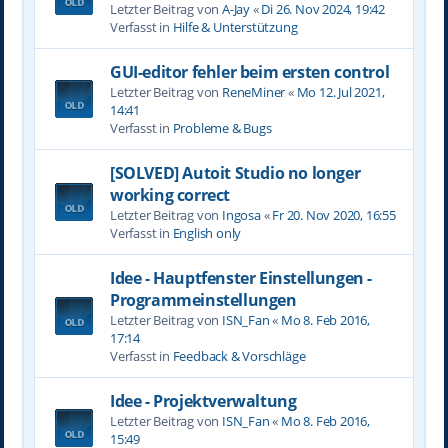
Letzter Beitrag von
A-Jay
«
Di 26. Nov 2024, 19:42
Verfasst in
Hilfe & Unterstützung
GUI-editor fehler beim ersten control
Letzter Beitrag von
ReneMiner
«
Mo 12. Jul 2021,
14:41
Verfasst in
Probleme & Bugs
[SOLVED] Autoit Studio no longer
working correct
Letzter Beitrag von
Ingosa
«
Fr 20. Nov 2020, 16:55
Verfasst in
English only
Idee - Hauptfenster Einstellungen -
Programmeinstellungen
Letzter Beitrag von
ISN_Fan
«
Mo 8. Feb 2016,
17:14
Verfasst in
Feedback & Vorschläge
Idee - Projektverwaltung
Letzter Beitrag von
ISN_Fan
«
Mo 8. Feb 2016,
15:49