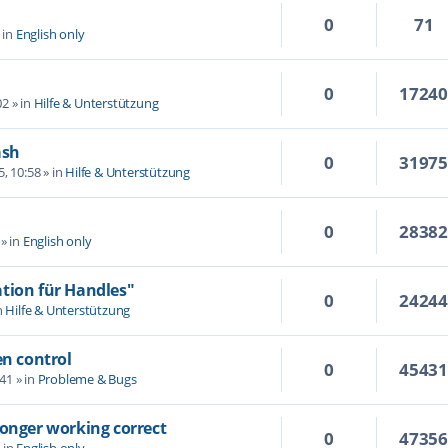
0
71
 in
English only
0
1724
02
» in
Hilfe & Unterstützung
ash
0
3197
5, 10:58
» in
Hilfe & Unterstützung
0
2838
» in
English only
tion für Handles"
0
2424
n
Hilfe & Unterstützung
en control
0
4543
:41
» in
Probleme & Bugs
longer working correct
0
4735
 in
English only