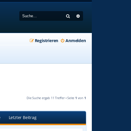
Suche
Erweiterte Suche
Registrieren
Anmelden
Die Suche ergab 11 Treffer • Seite
1
von
1
e
Letzter Beitrag