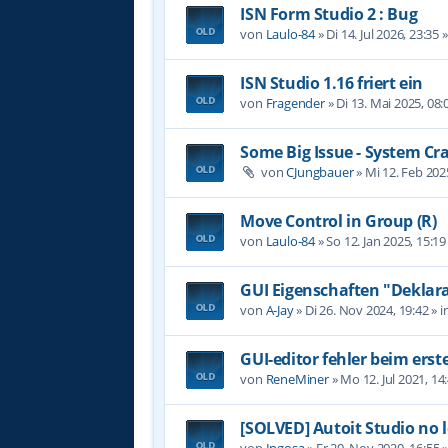
ISN Form Studio 2 : Bug
von
Laulo-84
»
Di 14. Jul 2026, 23:35
»
ISN Studio 1.16 friert ein
von
Fragender
»
Di 13. Mai 2025, 08:
Some Big Issue - System Cr
von
CJungbauer
»
Mi 12. Feb 202
Move Control in Group (R)
von
Laulo-84
»
So 12. Jan 2025, 15:19
GUI Eigenschaften "Deklara
von
A-Jay
»
Di 26. Nov 2024, 19:42
» i
GUI-editor fehler beim erst
von
ReneMiner
»
Mo 12. Jul 2021, 14
[SOLVED] Autoit Studio no 
von
Ingosa
»
Fr 20. Nov 2020, 16:55
»