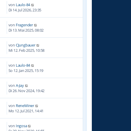
von
Laulo-84
Di 14. Jul 2026, 23:35
von
Fragender
0
Di 13. Mai 2025, 08:02
von
CJungbauer
5
Mi 12. Feb 2025, 10:58
von
Laulo-84
2
So 12. Jan 2025, 15:19
von
A-Jay
4
Di 26. Nov 2024, 19:42
von
ReneMiner
1
Mo 12. Jul 2021, 14:41
von
Ingosa
6
Fr 20. Nov 2020, 16:55