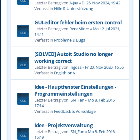
Letzter Beitrag von
A-Jay
«
Di 26. Nov 2024, 19:42
Verfasst in
Hilfe & Unterstützung
GUI-editor fehler beim ersten control
Letzter Beitrag von
ReneMiner
«
Mo 12. Jul 2021,
14:41
Verfasst in
Probleme & Bugs
[SOLVED] Autoit Studio no longer
working correct
Letzter Beitrag von
Ingosa
«
Fr 20. Nov 2020, 16:55
Verfasst in
English only
Idee - Hauptfenster Einstellungen -
Programmeinstellungen
Letzter Beitrag von
ISN_Fan
«
Mo 8. Feb 2016,
17:14
Verfasst in
Feedback & Vorschläge
Idee - Projektverwaltung
Letzter Beitrag von
ISN_Fan
«
Mo 8. Feb 2016,
15:49