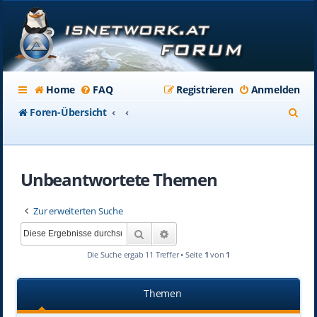
Home
FAQ
Registrieren
Anmelden
S
Foren-Übersicht
u
c
Unbeantwortete Themen
h
e
Zur erweiterten Suche
Suche
Erweiterte Suche
Die Suche ergab 11 Treffer • Seite
1
von
1
Themen