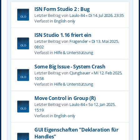
ISN Form Studio 2 : Bug
Letzter Beitrag von
Laulo-84
«
Di 14. Jul 2026, 23:35
Verfasst in
English only
ISN Studio 1.16 friert ein
Letzter Beitrag von
Fragender
«
Di 13. Mai 2025,
08:02
Verfasst in
Hilfe & Unterstützung
Some Big Issue - System Crash
Letzter Beitrag von
CJungbauer
«
Mi 12. Feb 2025,
10:58
Verfasst in
Hilfe & Unterstützung
Move Control in Group (R)
Letzter Beitrag von
Laulo-84
«
So 12. Jan 2025,
15:19
Verfasst in
English only
GUI Eigenschaften "Deklaration für
Handles"