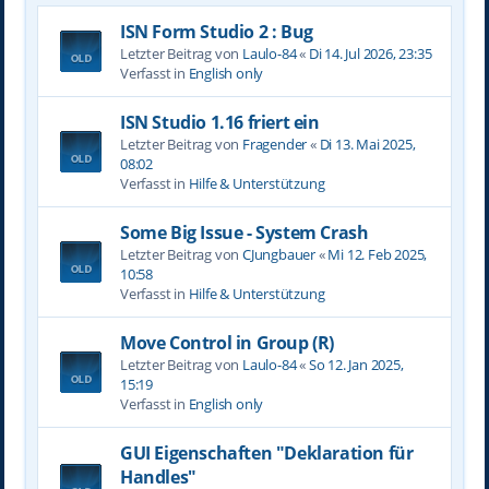
ISN Form Studio 2 : Bug
Letzter Beitrag von
Laulo-84
«
Di 14. Jul 2026, 23:35
Verfasst in
English only
ISN Studio 1.16 friert ein
Letzter Beitrag von
Fragender
«
Di 13. Mai 2025,
08:02
Verfasst in
Hilfe & Unterstützung
Some Big Issue - System Crash
Letzter Beitrag von
CJungbauer
«
Mi 12. Feb 2025,
10:58
Verfasst in
Hilfe & Unterstützung
Move Control in Group (R)
Letzter Beitrag von
Laulo-84
«
So 12. Jan 2025,
15:19
Verfasst in
English only
GUI Eigenschaften "Deklaration für
Handles"