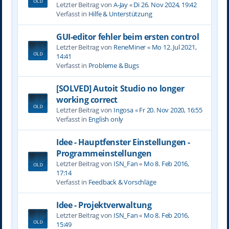
Letzter Beitrag von
A-Jay
«
Di 26. Nov 2024, 19:42
Verfasst in
Hilfe & Unterstützung
GUI-editor fehler beim ersten control
Letzter Beitrag von
ReneMiner
«
Mo 12. Jul 2021,
14:41
Verfasst in
Probleme & Bugs
[SOLVED] Autoit Studio no longer
working correct
Letzter Beitrag von
Ingosa
«
Fr 20. Nov 2020, 16:55
Verfasst in
English only
Idee - Hauptfenster Einstellungen -
Programmeinstellungen
Letzter Beitrag von
ISN_Fan
«
Mo 8. Feb 2016,
17:14
Verfasst in
Feedback & Vorschläge
Idee - Projektverwaltung
Letzter Beitrag von
ISN_Fan
«
Mo 8. Feb 2016,
15:49