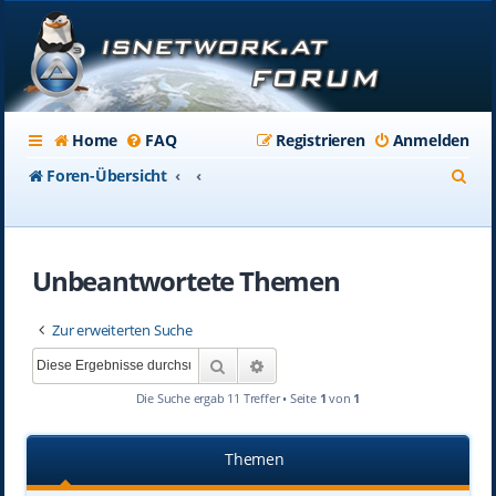
Home
FAQ
Registrieren
Anmelden
S
Foren-Übersicht
u
c
Unbeantwortete Themen
h
e
Zur erweiterten Suche
Suche
Erweiterte Suche
Die Suche ergab 11 Treffer • Seite
1
von
1
Themen