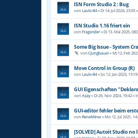
ISN Form Studio 2 : Bug
von
Laulo-84
»
Di 14. Jul 2026, 23:35
»
ISN Studio 1.16 friert ein
von
Fragender
»
Di 13. Mai 2025, 08:
Some Big Issue - System Cr
von
CJungbauer
»
Mi 12. Feb 202
Move Control in Group (R)
von
Laulo-84
»
So 12. Jan 2025, 15:19
GUI Eigenschaften "Deklara
von
A-Jay
»
Di 26. Nov 2024, 19:42
» i
GUI-editor fehler beim erst
von
ReneMiner
»
Mo 12. Jul 2021, 14
[SOLVED] Autoit Studio no 
von
Ingosa
»
Fr 20. Nov 2020, 16:55
»