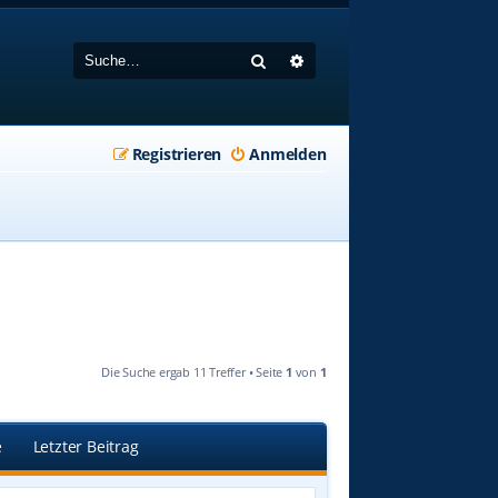
Suche
Erweiterte Suche
Registrieren
Anmelden
Die Suche ergab 11 Treffer • Seite
1
von
1
e
Letzter Beitrag