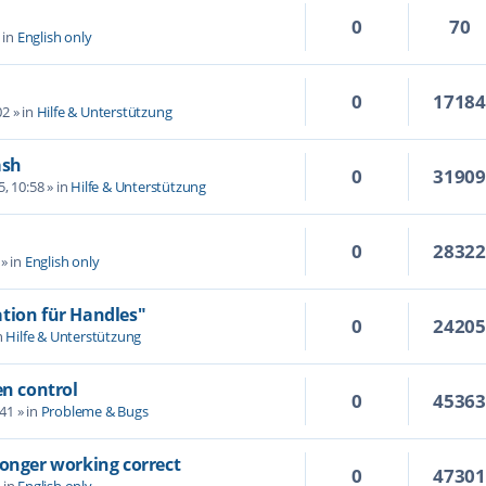
0
70
 in
English only
0
1718
02
» in
Hilfe & Unterstützung
ash
0
3190
5, 10:58
» in
Hilfe & Unterstützung
0
2832
» in
English only
tion für Handles"
0
2420
n
Hilfe & Unterstützung
en control
0
4536
:41
» in
Probleme & Bugs
longer working correct
0
4730
 in
English only