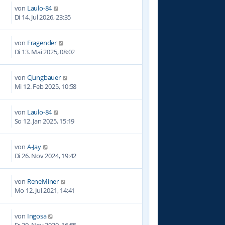
von
Laulo-84
Di 14. Jul 2026, 23:35
von
Fragender
4
Di 13. Mai 2025, 08:02
von
CJungbauer
9
Mi 12. Feb 2025, 10:58
von
Laulo-84
2
So 12. Jan 2025, 15:19
von
A-Jay
5
Di 26. Nov 2024, 19:42
von
ReneMiner
3
Mo 12. Jul 2021, 14:41
von
Ingosa
1
Fr 20. Nov 2020, 16:55