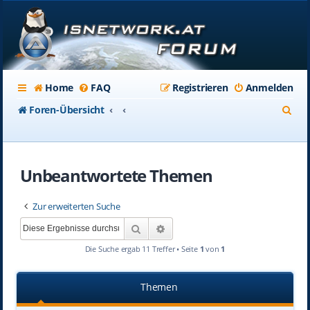
Home
FAQ
Registrieren
Anmelden
S
Foren-Übersicht
u
c
Unbeantwortete Themen
h
e
Zur erweiterten Suche
Suche
Erweiterte Suche
Die Suche ergab 11 Treffer • Seite
1
von
1
Themen