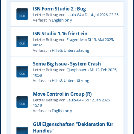
ISN Form Studio 2 : Bug
Letzter Beitrag von
Laulo-84
«
Di 14. Jul 2026, 23:35
Verfasst in
English only
ISN Studio 1.16 friert ein
Letzter Beitrag von
Fragender
«
Di 13. Mai 2025,
08:02
Verfasst in
Hilfe & Unterstützung
Some Big Issue - System Crash
Letzter Beitrag von
CJungbauer
«
Mi 12. Feb 2025,
10:58
Verfasst in
Hilfe & Unterstützung
Move Control in Group (R)
Letzter Beitrag von
Laulo-84
«
So 12. Jan 2025,
15:19
Verfasst in
English only
GUI Eigenschaften "Deklaration für
Handles"