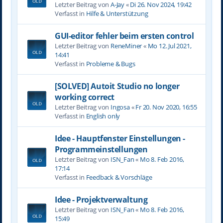
Letzter Beitrag von
A-Jay
«
Di 26. Nov 2024, 19:42
Verfasst in
Hilfe & Unterstützung
GUI-editor fehler beim ersten control
Letzter Beitrag von
ReneMiner
«
Mo 12. Jul 2021,
14:41
Verfasst in
Probleme & Bugs
[SOLVED] Autoit Studio no longer
working correct
Letzter Beitrag von
Ingosa
«
Fr 20. Nov 2020, 16:55
Verfasst in
English only
Idee - Hauptfenster Einstellungen -
Programmeinstellungen
Letzter Beitrag von
ISN_Fan
«
Mo 8. Feb 2016,
17:14
Verfasst in
Feedback & Vorschläge
Idee - Projektverwaltung
Letzter Beitrag von
ISN_Fan
«
Mo 8. Feb 2016,
15:49